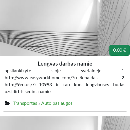
0.00 €
Lengvas darbas namie
apsilankikyte sioje svetaineje 1.
http://www.easyworkhome.com/?u=Renaldas 2.
http://9en.us/?r=10993 ir tau kuo lengviauses budas
uzsidirbti sedint namie
Transportas
»
Auto paslaugos