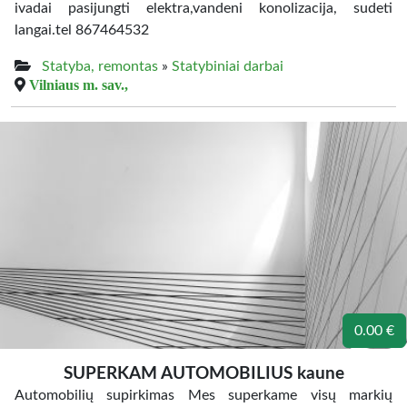
ivadai pasijungti elektra,vandeni konolizacija, sudeti
langai.tel 867464532
Statyba, remontas
»
Statybiniai darbai
Vilniaus m. sav.,
0.00 €
SUPERKAM AUTOMOBILIUS kaune
Automobilių supirkimas Mes superkame visų markių