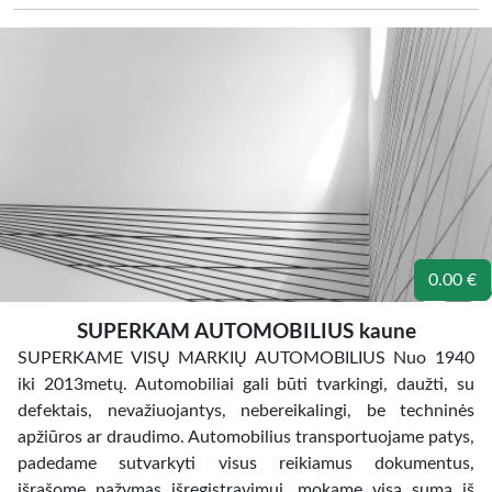
0.00 €
SUPERKAM AUTOMOBILIUS kaune
SUPERKAME VISŲ MARKIŲ AUTOMOBILIUS Nuo 1940
iki 2013metų. Automobiliai gali būti tvarkingi, daužti, su
defektais, nevažiuojantys, nebereikalingi, be techninės
apžiūros ar draudimo. Automobilius transportuojame patys,
padedame sutvarkyti visus reikiamus dokumentus,
išrašome pažymas išregistravimui, mokame visą sumą iš