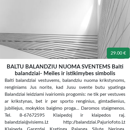
29.00 €
BALTU BALANDZIU NUOMA SVENTEMS Balti
balandziai- Meiles ir istikimybes simbolis
Balti balandziai vestuvems, balandziu nuoma krikstynoms,
renginiams Jus norite, kad Jusu svente butu ypatinga
Balandziai leidziami ivairiomis progomis: ne tik per vestuves
ar krikstynas, bet ir per sporto renginius, gimtadienius,
jubiliejus, mokyklos baigimo proga… Daromos staigmenos.
Tel. 8-67672595 Klaipedoj ir klaipedos raj.
balandziai@visiems.Lt http://balandziai.Pajuriofoto.Lt
Klaipeda, Gargzdai, Kretinga, Palanga, Silute, Neringa,