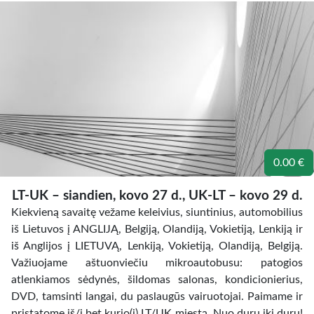
0.00 €
LT-UK – siandien, kovo 27 d., UK-LT – kovo 29 d.
Kiekvieną savaitę vežame keleivius, siuntinius, automobilius
iš Lietuvos į ANGLIJĄ, Belgiją, Olandiją, Vokietiją, Lenkiją ir
iš Anglijos į LIETUVĄ, Lenkiją, Vokietiją, Olandiją, Belgiją.
Važiuojame aštuonviečiu mikroautobusu: patogios
atlenkiamos sėdynės, šildomas salonas, kondicionierius,
DVD, tamsinti langai, du paslaugūs vairuotojai. Paimame ir
pristatome iš/į bet kurio(į) LT/UK miestą. Nuo durų iki durų!