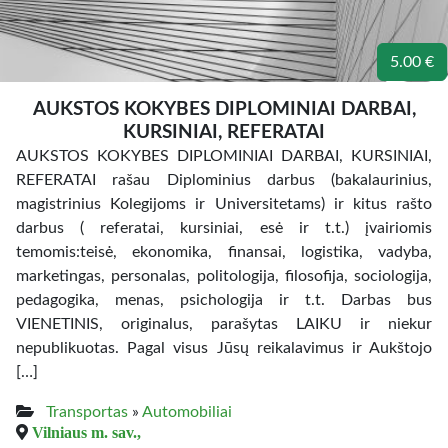
5.00 €
AUKSTOS KOKYBES DIPLOMINIAI DARBAI,
KURSINIAI, REFERATAI
AUKSTOS KOKYBES DIPLOMINIAI DARBAI, KURSINIAI,
REFERATAI rašau Diplominius darbus (bakalaurinius,
magistrinius Kolegijoms ir Universitetams) ir kitus rašto
darbus ( referatai, kursiniai, esė ir t.t.) įvairiomis
temomis:teisė, ekonomika, finansai, logistika, vadyba,
marketingas, personalas, politologija, filosofija, sociologija,
pedagogika, menas, psichologija ir t.t. Darbas bus
VIENETINIS, originalus, parašytas LAIKU ir niekur
nepublikuotas. Pagal visus Jūsų reikalavimus ir Aukštojo
[…]
Transportas
»
Automobiliai
Vilniaus m. sav.,