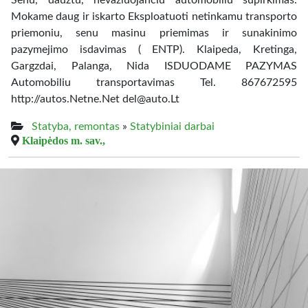
Senu, dauztu, nevaziuojanciu automobiliu supirkimas.
Mokame daug ir iskarto Eksploatuoti netinkamu transporto
priemoniu, senu masinu priemimas ir sunakinimo
pazymejimo isdavimas ( ENTP). Klaipeda, Kretinga,
Gargzdai, Palanga, Nida ISDUODAME PAZYMAS
Automobiliu transportavimas Tel. 867672595
http://autos.Netne.Net del@auto.Lt
Statyba, remontas
»
Statybiniai darbai
Klaipėdos m. sav.,