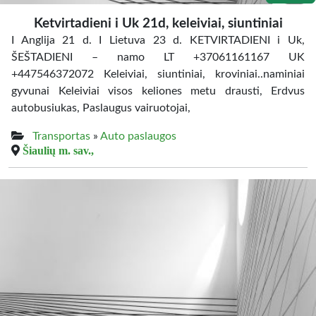
Ketvirtadieni i Uk 21d, keleiviai, siuntiniai
I Anglija 21 d. I Lietuva 23 d. KETVIRTADIENI i Uk,
ŠEŠTADIENI – namo LT +37061161167 UK
+447546372072 Keleiviai, siuntiniai, kroviniai..naminiai
gyvunai Keleiviai visos keliones metu drausti, Erdvus
autobusiukas, Paslaugus vairuotojai,
Transportas
»
Auto paslaugos
Šiaulių m. sav.,