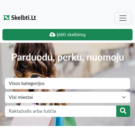
Skelbti.Lt
Įdėti skelbimą
Parduodu, perku, nuomoju