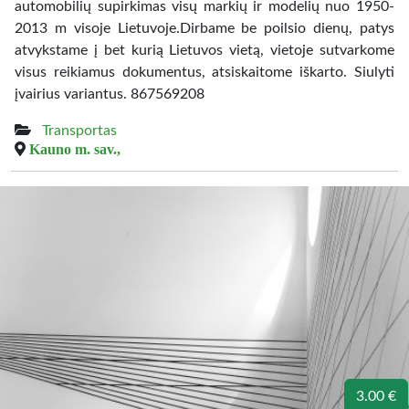
automobilių supirkimas visų markių ir modelių nuo 1950-
2013 m visoje Lietuvoje.Dirbame be poilsio dienų, patys
atvykstame į bet kurią Lietuvos vietą, vietoje sutvarkome
visus reikiamus dokumentus, atsiskaitome iškarto. Siulyti
įvairius variantus. 867569208
Transportas
Kauno m. sav.,
3.00 €