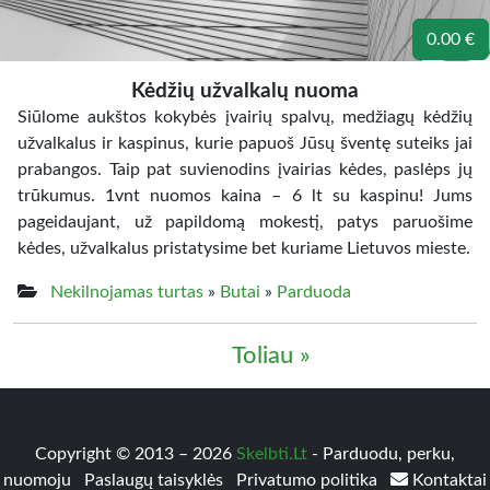
0.00 €
Kėdžių užvalkalų nuoma
Siūlome aukštos kokybės įvairių spalvų, medžiagų kėdžių
užvalkalus ir kaspinus, kurie papuoš Jūsų šventę suteiks jai
prabangos. Taip pat suvienodins įvairias kėdes, paslėps jų
trūkumus. 1vnt nuomos kaina – 6 lt su kaspinu! Jums
pageidaujant, už papildomą mokestį, patys paruošime
kėdes, užvalkalus pristatysime bet kuriame Lietuvos mieste.
Nekilnojamas turtas
»
Butai
»
Parduoda
Toliau »
Copyright © 2013 – 2026
Skelbti.Lt
- Parduodu, perku,
nuomoju
Paslaugų taisyklės
Privatumo politika
Kontaktai