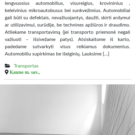
lengvuosius automobilius, visureigius, krovininius ,
keleivinius mikroautobusus bei sunkvežimius. Automobiliai
gali būti su defektais, nevažiuojantys, daužti, skirti ardymui
ar utilizavimui, surūdije, be technines apžiūros ir draudimo.
Atliekame transportavimą (jei transporto priemonė negali
važiuoti – išsivežame patys). Atsiskaitome iš karto,
padedame sutvarkyti visus reikiamus dokumentus.
Automobiliu supirkimas be išeiginių. Lauksime […]
Transportas
Kauno m. sav.,