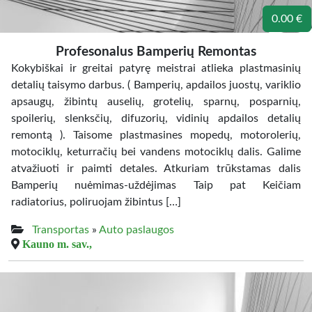
0.00 €
Profesonalus Bamperių Remontas
Kokybiškai ir greitai patyrę meistrai atlieka plastmasinių
detalių taisymo darbus. ( Bamperių, apdailos juostų, variklio
apsaugų, žibintų auselių, grotelių, sparnų, posparnių,
spoilerių, slenksčių, difuzorių, vidinių apdailos detalių
remontą ). Taisome plastmasines mopedų, motorolerių,
motociklų, keturračių bei vandens motociklų dalis. Galime
atvažiuoti ir paimti detales. Atkuriam trūkstamas dalis
Bamperių nuėmimas-uždėjimas Taip pat Keičiam
radiatorius, poliruojam žibintus […]
Transportas
»
Auto paslaugos
Kauno m. sav.,