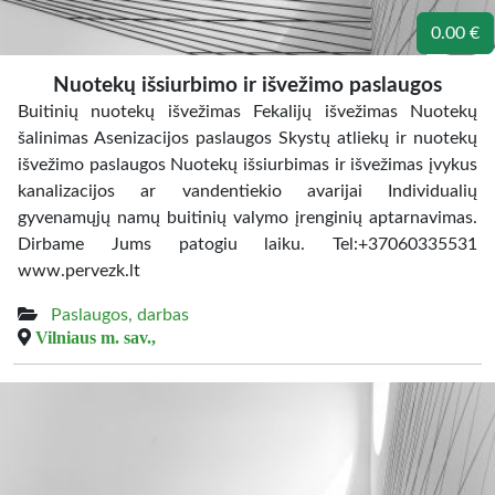
0.00 €
Nuotekų išsiurbimo ir išvežimo paslaugos
Buitinių nuotekų išvežimas Fekalijų išvežimas Nuotekų
šalinimas Asenizacijos paslaugos Skystų atliekų ir nuotekų
išvežimo paslaugos Nuotekų išsiurbimas ir išvežimas įvykus
kanalizacijos ar vandentiekio avarijai Individualių
gyvenamųjų namų buitinių valymo įrenginių aptarnavimas.
Dirbame Jums patogiu laiku. Tel:+37060335531
www.pervezk.lt
Paslaugos, darbas
Vilniaus m. sav.,