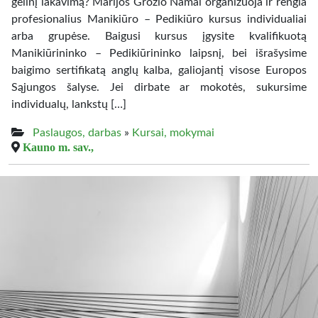
gelinį lakavimą? Marijos Grožio Namai organizuoja ir rengia
profesionalius Manikiūro – Pedikiūro kursus individualiai
arba grupėse. Baigusi kursus įgysite kvalifikuotą
Manikiūrininko – Pedikiūrininko laipsnį, bei išrašysime
baigimo sertifikatą anglų kalba, galiojantį visose Europos
Sąjungos šalyse. Jei dirbate ar mokotės, sukursime
individualų, lankstų […]
Paslaugos, darbas
»
Kursai, mokymai
Kauno m. sav.,