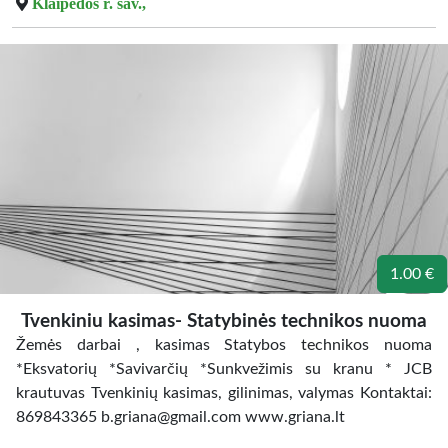
Klaipėdos r. sav.,
1.00 €
Tvenkiniu kasimas- Statybinės technikos nuoma
Žemės darbai , kasimas Statybos technikos nuoma
*Eksvatorių *Savivarčių *Sunkvežimis su kranu * JCB
krautuvas Tvenkinių kasimas, gilinimas, valymas Kontaktai:
869843365 b.griana@gmail.com www.griana.lt