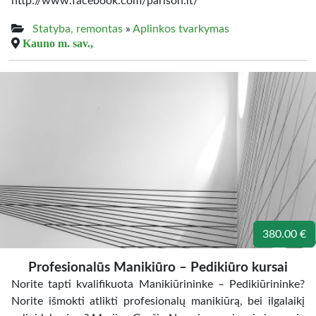
http://www.facebook.com/parison.lt/
Statyba, remontas
»
Aplinkos tvarkymas
Kauno m. sav.,
380.00 €
Profesionalūs Manikiūro – Pedikiūro kursai
Norite tapti kvalifikuota Manikiūrininke – Pedikiūrininke?
Norite išmokti atlikti profesionalų manikiūrą, bei ilgalaikį