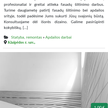
profesionaliai ir greitai atlieka fasadų šiltinimo darbus.
Turime daugiametę patirtį fasadų šiltinimo bei apdailos
srityje, todėl padėsime Jums sukurti Jūsų svajonių būstą.
Konsultuojame dėl išorės dizaino. Galime pasirūpinti
kokybiškų, […]
Statyba, remontas
»
Apdailos darbai
Klaipėdos r. sav.,
1.00 €