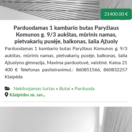
21400.00 €
Parduodamas 1 kambario butas Paryžiaus
Komunos g. 9/3 aukštas, mūrinis namas,
pietvakarių pusėje, balkonas, šalia Ąžuoly
Parduodamas 1 kambario butas Paryžiaus Komunos g. 9/3
aukštas, mūrinis namas, pietvakarių pusėje, balkonas, šalia
Ąžuolyno gimnazija, Maxima parduotuvė, vaistinė. Kaina 21
400 € Telefonas pasiteiravimui.: 860851566, 860832257
Klaipėda
Nekilnojamas turtas
»
Butai
»
Parduoda
Klaipėdos m. sav.,