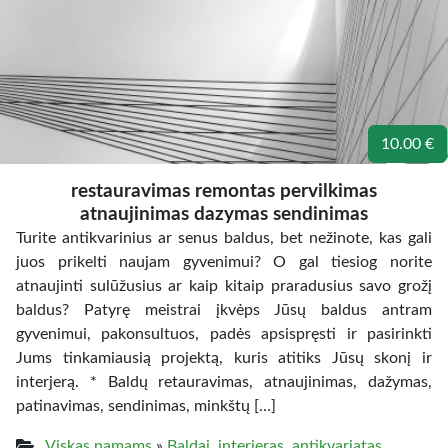
10.00 €
restauravimas remontas pervilkimas
atnaujinimas dazymas sendinimas
Turite antikvarinius ar senus baldus, bet nežinote, kas gali
juos prikelti naujam gyvenimui? O gal tiesiog norite
atnaujinti sulūžusius ar kaip kitaip praradusius savo grožį
baldus? Patyrę meistrai įkvėps Jūsų baldus antram
gyvenimui, pakonsultuos, padės apsispręsti ir pasirinkti
Jums tinkamiausią projektą, kuris atitiks Jūsų skonį ir
interjerą. * Baldų retauravimas, atnaujinimas, dažymas,
patinavimas, sendinimas, minkštų […]
Viskas namams
»
Baldai, interjeras, antikvariatas