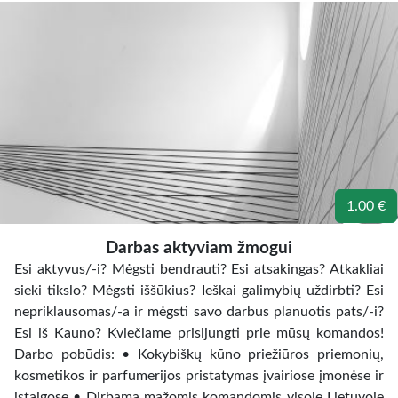
1.00 €
Darbas aktyviam žmogui
Esi aktyvus/-i? Mėgsti bendrauti? Esi atsakingas? Atkakliai
sieki tikslo? Mėgsti iššūkius? Ieškai galimybių uždirbti? Esi
nepriklausomas/-a ir mėgsti savo darbus planuotis pats/-i?
Esi iš Kauno? Kviečiame prisijungti prie mūsų komandos!
Darbo pobūdis: • Kokybiškų kūno priežiūros priemonių,
kosmetikos ir parfumerijos pristatymas įvairiose įmonėse ir
įstaigose • Dirbama mažomis komandomis visoje Lietuvoje