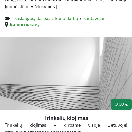
Įmonė siūlo: • Mokymus […]
Paslaugos, darbas
»
Siūlo darbą
»
Pardavėjai
Kauno m. sav.,
0.00 €
Trinkelių klojimas
Trinkelių klojimas – dirbame visoje Lietuvoje!