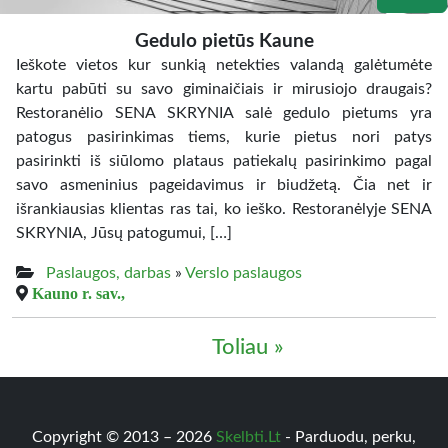
Gedulo pietūs Kaune
Ieškote vietos kur sunkią netekties valandą galėtumėte
kartu pabūti su savo giminaičiais ir mirusiojo draugais?
Restoranėlio SENA SKRYNIA salė gedulo pietums yra
patogus pasirinkimas tiems, kurie pietus nori patys
pasirinkti iš siūlomo plataus patiekalų pasirinkimo pagal
savo asmeninius pageidavimus ir biudžetą. Čia net ir
išrankiausias klientas ras tai, ko ieško. Restoranėlyje SENA
SKRYNIA, Jūsų patogumui, […]
Paslaugos, darbas
»
Verslo paslaugos
Kauno r. sav.,
Toliau »
Copyright © 2013 – 2026
Skelbti.Lt
- Parduodu, perku,