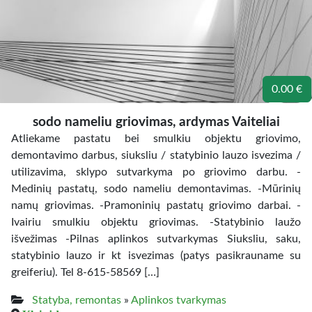
0.00 €
sodo nameliu griovimas, ardymas Vaiteliai
Atliekame pastatu bei smulkiu objektu griovimo,
demontavimo darbus, siuksliu / statybinio lauzo isvezima /
utilizavima, sklypo sutvarkyma po griovimo darbu. -
Medinių pastatų, sodo nameliu demontavimas. -Mūrinių
namų griovimas. -Pramoninių pastatų griovimo darbai. -
Ivairiu smulkiu objektu griovimas. -Statybinio laužo
išvežimas -Pilnas aplinkos sutvarkymas Siuksliu, saku,
statybinio lauzo ir kt isvezimas (patys pasikrauname su
greiferiu). Tel 8-615-58569 […]
Statyba, remontas
»
Aplinkos tvarkymas