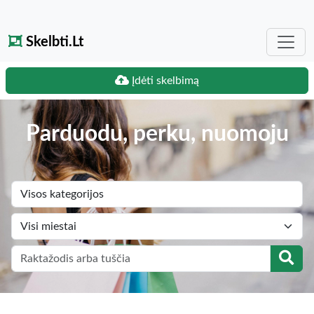
Skelbti.Lt
Įdėti skelbimą
Parduodu, perku, nuomoju