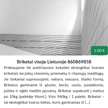
1.00 €
Briketai visoje Lietuvoje 860869858
Prekiaujame tik aukščiausios kokybės ekologiškai švariais
briketais be jokių cheminių priemaišų ir rišamųjų medžiagų.
Jie tinkamai supresuojami, nebyra, nesuyra, išlaiko formą.
Briketus gaminame iš ąžuolo, beržo, uosio, juodalksnio,
pūšies ir eglės medžio pjuvenų. Briketai supakuoti į maišus
po 10kg (palėtėje 96vnt.). Viso 960kg / 1 paletė. Briketai –
tai ekologiškai švarus kietas, kuris gaminamas iš […]