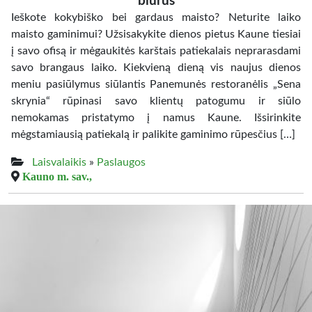
biurus
Ieškote kokybiško bei gardaus maisto? Neturite laiko
maisto gaminimui? Užsisakykite dienos pietus Kaune tiesiai
į savo ofisą ir mėgaukitės karštais patiekalais neprarasdami
savo brangaus laiko. Kiekvieną dieną vis naujus dienos
meniu pasiūlymus siūlantis Panemunės restoranėlis „Sena
skrynia“ rūpinasi savo klientų patogumu ir siūlo
nemokamas pristatymo į namus Kaune. Išsirinkite
mėgstamiausią patiekalą ir palikite gaminimo rūpesčius […]
Laisvalaikis
»
Paslaugos
Kauno m. sav.,