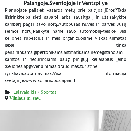
Palangoje.Šventojoje ir Ventspilye
Planuojate pailsieti vasaros metų prie baltijos jūros?Tada
išsirinkite:pailsieti savaitė arba savaitgalį ir užsisakykite
kambarį pagal savo norą.Autobusas nuveš ir parveš Jūsų
šeimos norų.Palikyte name savo automobilį-teisiok visi
kelionės rupesčius ir mes organizuosime viskas.Klimatas
labai tinka
pensininkams,gipertonikams,astmatikams,nemegstančiam
karštos ir neturinčiams daug pinigų.Į kelialapius įeino
:kelionės,apgyvendinimas,draudimas,turistinė
rynkliava,aptarnavimas.Visa informacija
svėtajnije:www.soliaris.puslapiai.lt
Laisvalaikis
»
Sportas
Vilniaus m. sav.,