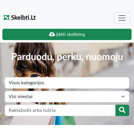
Skelbti.Lt
Įdėti skelbimą
Parduodu, perku, nuomoju