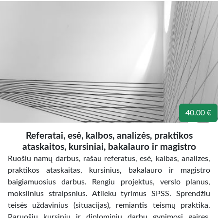
40.00 €
Referatai, esė, kalbos, analizės, praktikos
ataskaitos, kursiniai, bakalauro ir magistro
Ruošiu namų darbus, rašau referatus, esė, kalbas, analizes,
praktikos ataskaitas, kursinius, bakalauro ir magistro
baigiamuosius darbus. Rengiu projektus, verslo planus,
mokslinius straipsnius. Atlieku tyrimus SPSS. Sprendžiu
teisės uždavinius (situacijas), remiantis teismų praktika.
Paruošiu kursinių ir diplominių darbų gynimosi gaires.