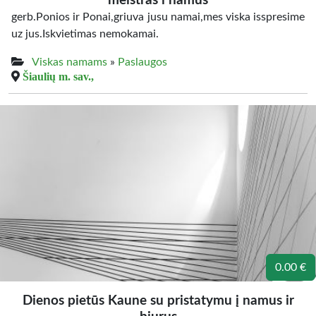
meistras i namus
gerb.Ponios ir Ponai,griuva jusu namai,mes viska isspresime
uz jus.Iskvietimas nemokamai.
Viskas namams
»
Paslaugos
Šiaulių m. sav.,
0.00 €
Dienos pietūs Kaune su pristatymu į namus ir