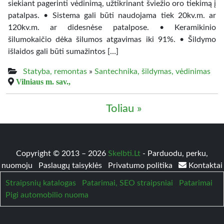
siekiant pagerinti vėdinimą, užtikrinant šviežio oro tiekimą į
patalpas. • Sistema gali būti naudojama tiek 20kv.m. ar
120kv.m. ar didesnėse patalpose. • Keramikinio
šilumokaičio dėka šilumos atgavimas iki 91%. • Šildymo
išlaidos gali būti sumažintos […]
Statyba, remontas
»
Santechnika, šildymas, vėdinimas
Vilniaus m. sav.,
Toliau »
Copyright © 2013 – 2026
Skelbti.Lt
- Parduodu, perku,
nuomoju
Paslaugų taisyklės
Privatumo politika
Kontaktai
Straipsnių katalogas
Patarimai, SEO straipsniai
Patarimai
Pigi automobilio nuoma