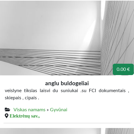
0.00 €
anglu buldogeliai
veislyne tikslas laisvi du suniukai .su FCI dokumentais ,
skiepais , cipais .
Viskas namams
»
Gyvūnai
Elektrėnų sav.,