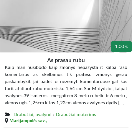
1.00 €
As prasau rubu
Kaip man nusibodo kaip zmonys nepazysta it kalba raso
komentarus as skelbimus tik pratesu zmonys gerau
paskambykit jai padet o nezemyt komentaruose gal kas
turit atidiuot rubu moterisku 1,64 cm Sar M dydzio , taipat
avalynes 39 ismieros . mergaitem 8 metu rubeliu ir 6 metu ,
vienos ugis 1,25cm kitos 1,22cm vienos avalynes dydis […]
Drabužiai, avalynė
»
Drabužiai moterims
Marijampolės sav.,