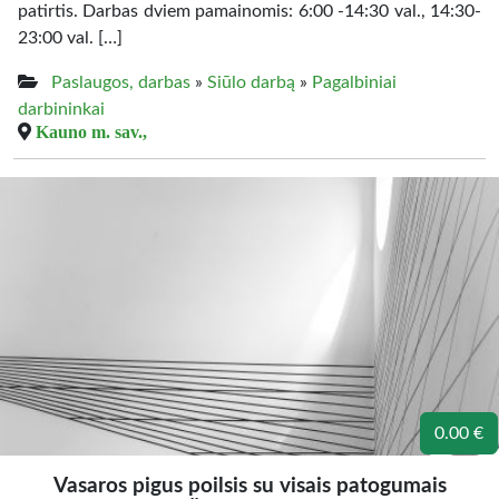
patirtis. Darbas dviem pamainomis: 6:00 -14:30 val., 14:30-
23:00 val. […]
Paslaugos, darbas
»
Siūlo darbą
»
Pagalbiniai
darbininkai
Kauno m. sav.,
0.00 €
Vasaros pigus poilsis su visais patogumais