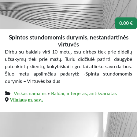
0.00 €
Spintos stundomomis durymis, nestandartinės
virtuvės
Dirbu su baldais virš 10 metų, esu dirbęs tiek prie didelių
užsakymų tiek prie mažų. Turiu didžiulė patirti, daugybė
patenkintų klientų, kokybiškai ir greitai atlieku savo darbus.
Šiuo metu apsiimčiau padaryti: -Spinta stundomomis
durymis – Virtuvės baldus
Viskas namams
»
Baldai, interjeras, antikvariatas
Vilniaus m. sav.,