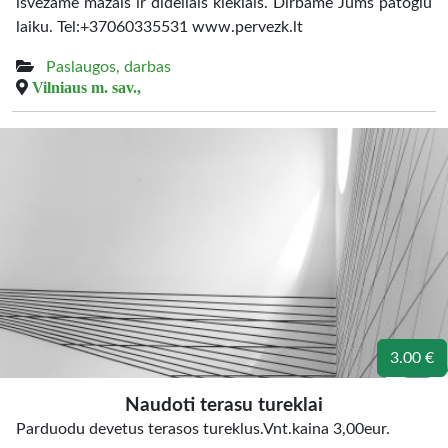
išvežame mažais ir dideliais kiekiais. Dirbame Jums patogiu
laiku. Tel:+37060335531 www.pervezk.lt
Paslaugos, darbas
Vilniaus m. sav.,
3.00 €
Naudoti terasu tureklai
Parduodu devetus terasos tureklus.Vnt.kaina 3,00eur.