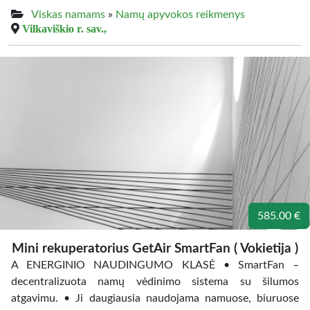
Viskas namams
»
Namų apyvokos reikmenys
Vilkaviškio r. sav.,
585.00 €
Mini rekuperatorius GetAir SmartFan ( Vokietija )
A ENERGINIO NAUDINGUMO KLASĖ • SmartFan –
decentralizuota namų vėdinimo sistema su šilumos
atgavimu. • Ji daugiausia naudojama namuose, biuruose