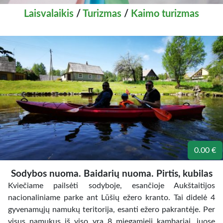
Laisvalaikis
/
Turizmas
/
Kaimo turizmas
0.00 €
Sodybos nuoma. Baidarių nuoma. Pirtis, kubilas
Kviečiame pailsėti sodyboje, esančioje Aukštaitijos
nacionaliniame parke ant Lūšių ežero kranto. Tai didelė 4
gyvenamųjų namukų teritorija, esanti ežero pakrantėje. Per
visus namukus iš viso yra 8 miegamieji kambariai, juose