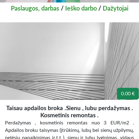
Paslaugos, darbas
/
Ieško darbo
/
Dažytojai
0.00 €
Taisau apdailos broka .Sienu , lubu perdažymas .
Kosmetinis remontas .
Perdažymas , kosmetinis remontas nuo 3 EUR/m2 .
Apdailos broku taisymas (įtrūkimų, lubų bei sienų užpilymų,
pelėsių panaikinimas ir.t.t ), sienų ir lubų lyginimas, vidaus