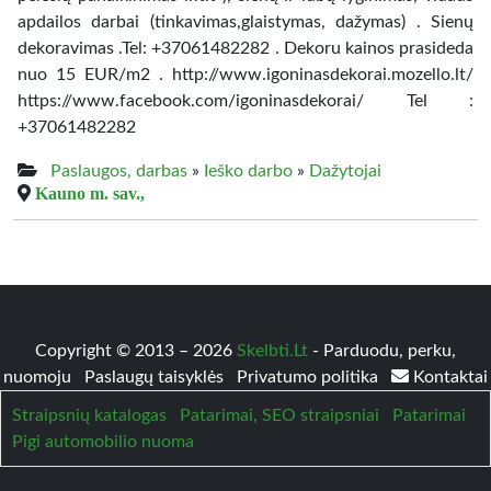
apdailos darbai (tinkavimas,glaistymas, dažymas) . Sienų
dekoravimas .Tel: +37061482282 . Dekoru kainos prasideda
nuo 15 EUR/m2 . http://www.igoninasdekorai.mozello.lt/
https://www.facebook.com/igoninasdekorai/ Tel :
+37061482282
Paslaugos, darbas
»
Ieško darbo
»
Dažytojai
Kauno m. sav.,
Copyright © 2013 – 2026
Skelbti.Lt
- Parduodu, perku,
nuomoju
Paslaugų taisyklės
Privatumo politika
Kontaktai
Straipsnių katalogas
Patarimai, SEO straipsniai
Patarimai
Pigi automobilio nuoma