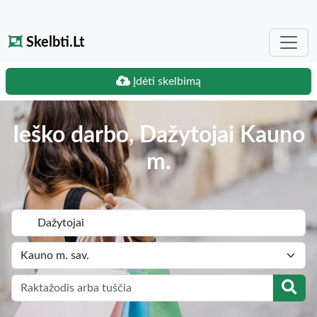
Skelbti.Lt
Įdėti skelbimą
Ieško darbo, Dažytojai Kauno
m.