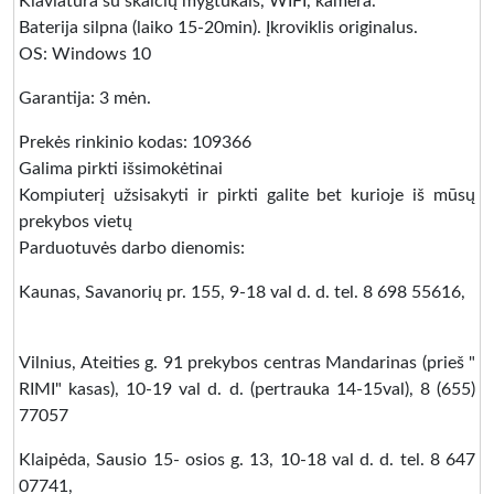
Klaviatūra su skaičių mygtukais, WIFI, kamera.
Baterija silpna (laiko 15-20min). Įkroviklis originalus.
OS: Windows 10
Garantija: 3 mėn.
Prekės rinkinio kodas: 109366
Galima pirkti išsimokėtinai
Kompiuterį užsisakyti ir pirkti galite bet kurioje iš mūsų
prekybos vietų
Parduotuvės darbo dienomis:
Kaunas, Savanorių pr. 155, 9-18 val d. d. tel. 8 698 55616,
Vilnius, Ateities g. 91 prekybos centras Mandarinas (prieš "
RIMI" kasas), 10-19 val d. d. (pertrauka 14-15val), 8 (655)
77057
Klaipėda, Sausio 15- osios g. 13, 10-18 val d. d. tel. 8 647
07741,