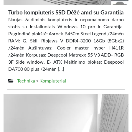
Turbo kompiuteris SSD Dėžė amd su Garantija
Naujas žaidiminis kompiuteris ir nepamainoma darbo
stotis su Instaliuotais Windows 10 pro ir Garantija.
Pagrindinė plokštė: Asrock B450m Steel Legend /24mėn
RAM: G. Skill Ripjaws V DDR4-3200 16Gb (8Gbx2)
/24mėn Aušintuvas: Cooler master hyper H411R
/24mėn Korpusas: Deepcool Matrexx 55 V3 ADD- RGB
3F Side window, E- ATX Maitinimo blokas: Deepcool
DA700 80 plus /24mėn […]
Technika
»
Kompiuteriai