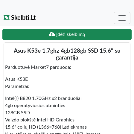
Skelbti.Lt
Įdėti skelbimą
Asus K53e 1.7ghz 4gb128gb SSD 15.6" su
garantija
Parduotuvė Market7 parduoda:
Asus K53E
Parametrai:
Intel(r) B820 1.70GHz x2 branduoliai
4gb operatyviosios atminties
128GB SSD
Vaizdo plokštė Intel HD Graphics
15.6" colių HD (1366×768) Led ekranas