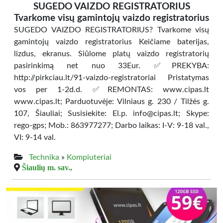
SUGEDO VAIZDO REGISTRATORIUS
Tvarkome visų gamintojų vaizdo registratorius
SUGEDO VAIZDO REGISTRATORIUS? Tvarkome visų
gamintojų vaizdo registratorius Keičiame baterijas,
lizdus, ekranus. Siūlome platų vaizdo registratorių
pasirinkimą net nuo 33Eur. ✅PREKYBA:
http://pirkciau.lt/91-vaizdo-registratoriai Pristatymas
vos per 1-2d.d. ✅REMONTAS: www.cipas.lt
www.cipas.lt; Parduotuvėje: Vilniaus g. 230 / Tilžės g.
107, Šiauliai; Susisiekite: El.p. info@cipas.lt; Skype:
rego-gps; Mob.: 863977277; Darbo laikas: I-V: 9-18 val.,
VI: 9-14 val.
Technika
»
Kompiuteriai
Šiaulių m. sav.,