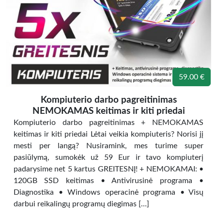
59.00 €
Kompiuterio darbo pagreitinimas
NEMOKAMAS keitimas ir kiti priedai
Kompiuterio darbo pagreitinimas + NEMOKAMAS
keitimas ir kiti priedai Lėtai veikia kompiuteris? Norisi jį
mesti per langą? Nusiramink, mes turime super
pasiūlymą, sumokėk už 59 Eur ir tavo kompiuterį
padarysime net 5 kartus GREITESNĮ! + NEMOKAMAI: •
120GB SSD keitimas • Antivirusinė programa •
Diagnostika • Windows operacinė programa • Visų
darbui reikalingų programų diegimas […]