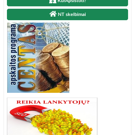
KurApsistoti?
NT skelbimai