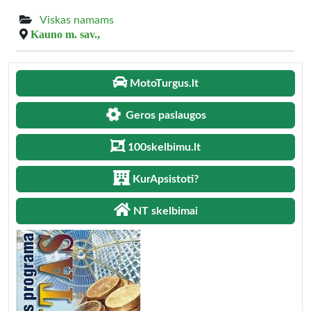
Viskas namams
Kauno m. sav.,
MotoTurgus.lt
Geros paslaugos
100skelbimu.lt
KurApsistoti?
NT skelbimai