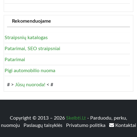
Rekomenduojame
Straipsnių katalogas
Patarimai, SEO straipsniai
Patarimai
Pigi automobilio nuoma
# >
Jūsų nuoroda!
< #
Copyright © 2013 – 2026
Skelbti.Lt
- Parduodu, perku,
nuomoju
Paslaugų taisyklės
Privatumo politika
Kontaktai