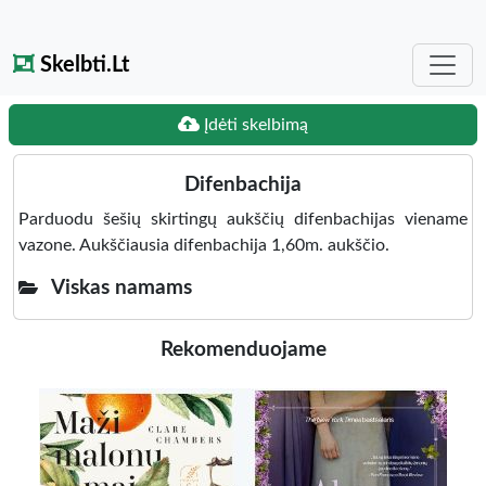
Skelbti.Lt
Įdėti skelbimą
Difenbachija
Parduodu šešių skirtingų aukščių difenbachijas viename
vazone. Aukščiausia difenbachija 1,60m. aukščio.
Viskas namams
Rekomenduojame