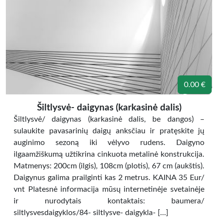
0.00 €
Šiltlysvė- daigynas (karkasinė dalis)
Šiltlysvė/ daigynas (karkasinė dalis, be dangos) –
sulaukite pavasarinių daigų anksčiau ir pratęskite jų
auginimo sezoną iki vėlyvo rudens. Daigyno
ilgaamžiškumą užtikrina cinkuota metalinė konstrukcija.
Matmenys: 200cm (ilgis), 108cm (plotis), 67 cm (aukštis).
Daigynus galima prailginti kas 2 metrus. KAINA 35 Eur/
vnt Platesnė informacija mūsų internetinėje svetainėje
ir nurodytais kontaktais: baumera/
siltlysvesdaigyklos/84- siltlysve- daigykla- […]