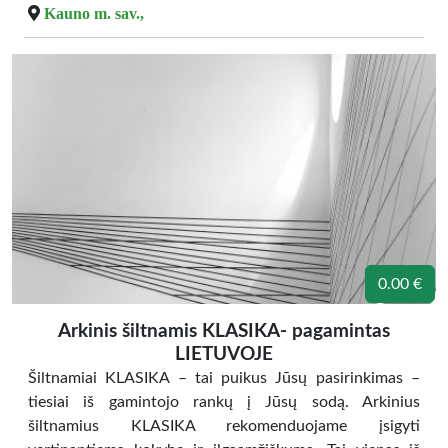
Kauno m. sav.,
0.00 €
Arkinis šiltnamis KLASIKA- pagamintas
LIETUVOJE
Šiltnamiai KLASIKA – tai puikus Jūsų pasirinkimas –
tiesiai iš gamintojo rankų į Jūsų sodą. Arkinius
šiltnamius KLASIKA rekomenduojame įsigyti