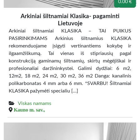
0.00 €
Arkiniai šiltnamiai Klasika- pagaminti
Lietuvoje
Arkiniai šiltnamiai KLASIKA – TAI PUIKUS
PASIRINKIMAMS Arkinius šiltnamius KLASIKA
rekomenduojame įsigyti vertinantiems kokybę ir
ilgaamžiškumą. Tai vienas iš stipriausių pagal
konstrukciją gaminamų šiltnamių, skirtų mėgėjiškai ir
profesionaliai daržininkystei. Galimi dydžiai: 6 m2,
12m2, 18 m2, 24 m2, 30 m2, 36 m2 Danga: kanalinis
polikarbonatas 4 mm arba 6 mm. *SVARBU! Šiltnamiai
KLASIKA pažymėti specialiu […]
Viskas namams
Kauno m. sav.,