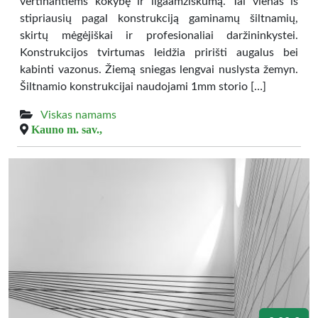
vertinantiems kokybę ir ilgaamžiškumą. Tai vienas iš
stipriausių pagal konstrukciją gaminamų šiltnamių,
skirtų mėgėjiškai ir profesionaliai daržininkystei.
Konstrukcijos tvirtumas leidžia pririšti augalus bei
kabinti vazonus. Žiemą sniegas lengvai nuslysta žemyn.
Šiltnamio konstrukcijai naudojami 1mm storio […]
Viskas namams
Kauno m. sav.,