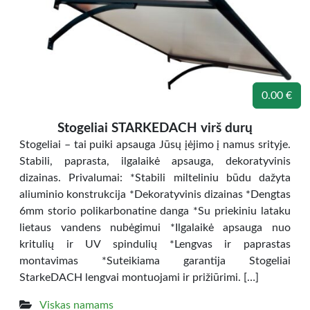
0.00 €
Stogeliai STARKEDACH virš durų
Stogeliai – tai puiki apsauga Jūsų įėjimo į namus srityje.
Stabili, paprasta, ilgalaikė apsauga, dekoratyvinis
dizainas. Privalumai: *Stabili milteliniu būdu dažyta
aliuminio konstrukcija *Dekoratyvinis dizainas *Dengtas
6mm storio polikarbonatine danga *Su priekiniu lataku
lietaus vandens nubėgimui *Ilgalaikė apsauga nuo
kritulių ir UV spindulių *Lengvas ir paprastas
montavimas *Suteikiama garantija Stogeliai
StarkeDACH lengvai montuojami ir prižiūrimi. […]
Viskas namams