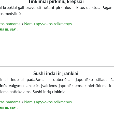
Tinkliniai pirkinių krepšiai
ai krepšiai gali praversti nešant pirkinius ir kitus daiktus. Pagam
ios medvilnės.
kas namams
»
Namų apyvokos reikmenys
us m. sav.,
Sushi indai ir įrankiai
iniai indeliai padažams ir dubenėliai, japoniško stliaus ša
nės valgymo lazdelės įvairiems japoniškiems, kinietiškiems ir 
kiems patiekalams. Sushi indų rinkiniai.
kas namams
»
Namų apyvokos reikmenys
us m. sav.,