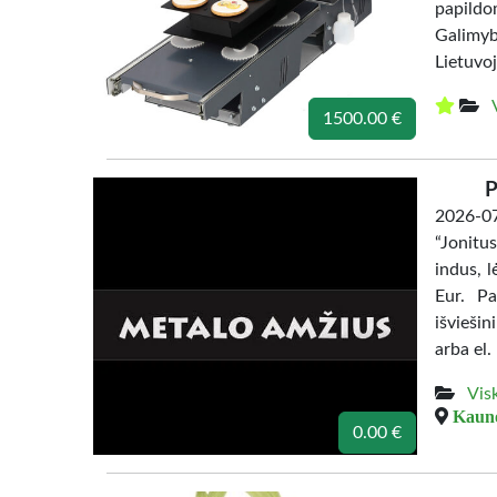
papildo
Galimyb
Lietuvoj
1500.00 €
P
2026-0
“Jonitu
indus, l
Eur. Pa
išvieši
arba el.
Vis
Kauno
0.00 €