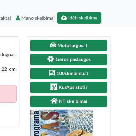
Įdėti skelbimą
aktai
Mano skelbimai
MotoTurgus.lt
 dugnas.
Geros paslaugos
o 22 cm.
100skelbimu.lt
KurApsistoti?
NT skelbimai