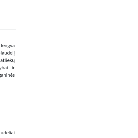
 lengva
iaudelį
atliekų
ybai ir
ganinės
audeliai