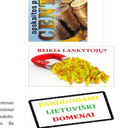
intuvas
stiniai
udotis.
jos. Be