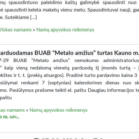
mų spausdintuvo paleidimo kaštų galimybė spausdinti nuo 
ė spausdinti keleta maketų vienu metu. Spausdintuvai nauji, g
e. Suteikiame […]
Viskas namams
»
Namų apyvokos reikmenys
arduodamas BUAB “Metalo amžius” turtas Kauno m
7-29 BUAB “Metalo amžius” nemokumo administratori
s” kaip vieną nedalomą vienetą parduodą šį įmonės turtą – į
ėkštes ir t. t. (prekių atsargos). Pradinė turto pardavimo kaina 
siūlymai renkami 7 (septynias) kalendorines dienas nuo s
nimo. Pasiūlymus prašome teikti el. paštu Daugiau informacijos t
 paštu
kas namams
»
Namų apyvokos reikmenys
 m. sav.,