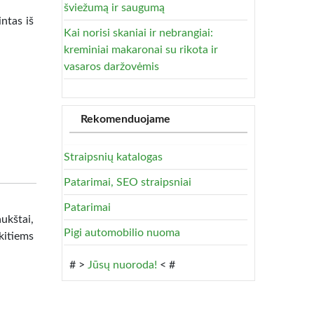
šviežumą ir saugumą
intas iš
Kai norisi skaniai ir nebrangiai:
kreminiai makaronai su rikota ir
vasaros daržovėmis
Rekomenduojame
Straipsnių katalogas
Patarimai, SEO straipsniai
Patarimai
ukštai,
Pigi automobilio nuoma
kitiems
# >
Jūsų nuoroda!
< #