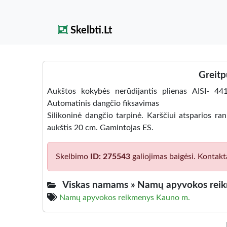
Skelbti.Lt
Greitp
Aukštos kokybės nerūdijantis plienas AISI- 44
Automatinis dangčio fiksavimas
Silikoninė dangčio tarpinė. Karščiui atsparios ra
aukštis 20 cm. Gamintojas ES.
Skelbimo
ID: 275543
galiojimas baigėsi. Kontakt
Viskas namams »
Namų apyvokos rei
Namų apyvokos reikmenys Kauno m.