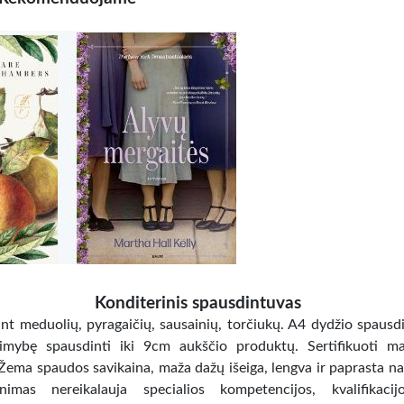
Konditerinis spausdintuvas
 ant meduolių, pyragaičių, sausainių, torčiukų. A4 dydžio spausd
limybę spausdinti iki 9cm aukščio produktų. Sertifikuoti mai
 Žema spaudos savikaina, maža dažų išeiga, lengva ir paprasta na
nimas nereikalauja specialios kompetencijos, kvalifikaci