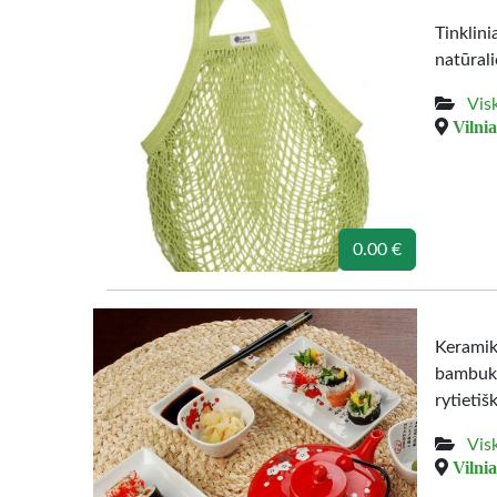
Tinklini
natūral
Vis
Vilnia
0.00 €
Keramik
bambuki
rytietiš
Vis
Vilnia