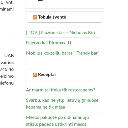
1 vnt.
aminami
Tobula šventė
[ TOP ] Iliuzionistas – Nicholas Kin
Fejerverkai Piromax. Lt
.
Mobilus kokteilių baras " Trendy bar"
us UAB
vairius
3 745,46
Receptai
kelbimo
elefonu
Ar marmitai tinka tik restoranams?
Svarbu, kad nelytų: lietuvių griliuose
kepama ne tik mėsa
Mėsos pakuotė po didinamuoju
stiklu: padeda užtikrinti mėsos