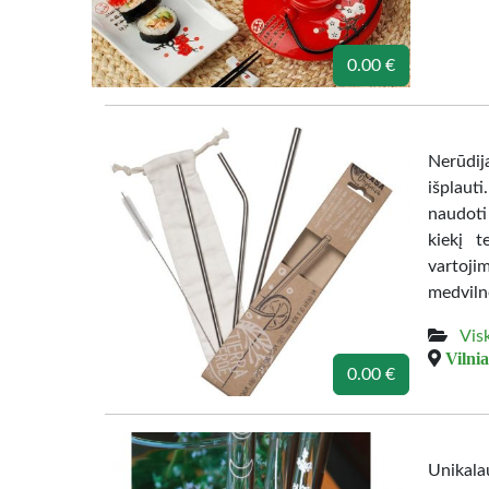
0.00 €
Nerūdij
išplaut
naudoti
kiekį t
vartoji
medviln
Vis
Vilnia
0.00 €
Unikalau