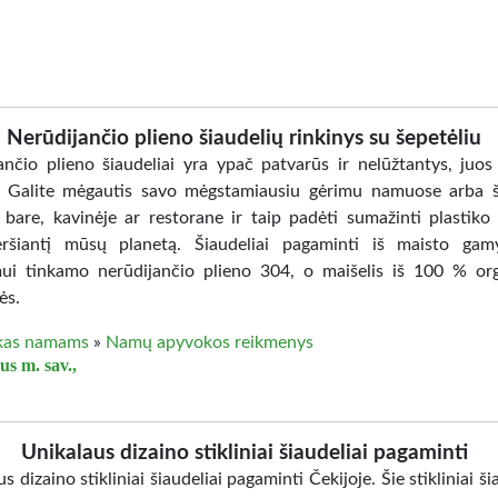
Nerūdijančio plieno šiaudelių rinkinys su šepetėliu
ančio plieno šiaudeliai yra ypač patvarūs ir nelūžtantys, juos
i. Galite mėgautis savo mėgstamiausiu gėrimu namuose arba š
 bare, kavinėje ar restorane ir taip padėti sumažinti plastiko 
eršiantį mūsų planetą. Šiaudeliai pagaminti iš maisto gam
mui tinkamo nerūdijančio plieno 304, o maišelis iš 100 % or
ės.
kas namams
»
Namų apyvokos reikmenys
us m. sav.,
Unikalaus dizaino stikliniai šiaudeliai pagaminti
s dizaino stikliniai šiaudeliai pagaminti Čekijoje. Šie stikliniai ši