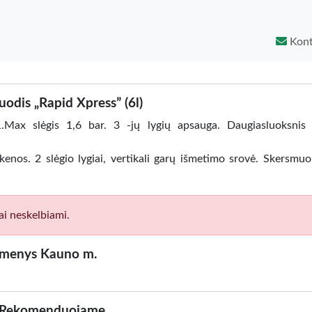
Kont
uodis „Rapid Xpress” (6l)
1.Max slėgis 1,6 bar. 3 -jų lygių apsauga. Daugiasluoksnis
nkenos. 2 slėgio lygiai, vertikali garų išmetimo srovė. Skersmu
ai neskelbiami.
kmenys Kauno m.
Rekomenduojame