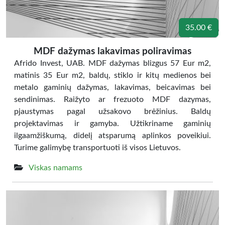
35.00 €
MDF dažymas lakavimas poliravimas
Afrido Invest, UAB. MDF dažymas blizgus 57 Eur m2,
matinis 35 Eur m2, baldų, stiklo ir kitų medienos bei
metalo gaminių dažymas, lakavimas, beicavimas bei
sendinimas. Raižyto ar frezuoto MDF dazymas,
pjaustymas pagal užsakovo brėžinius. Baldų
projektavimas ir gamyba. Užtikriname gaminių
ilgaamžiškumą, didelį atsparumą aplinkos poveikiui.
Turime galimybę transportuoti iš visos Lietuvos.
Viskas namams