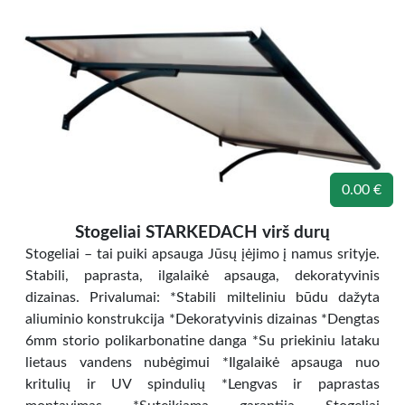
0.00 €
Stogeliai STARKEDACH virš durų
Stogeliai – tai puiki apsauga Jūsų įėjimo į namus srityje.
Stabili, paprasta, ilgalaikė apsauga, dekoratyvinis
dizainas. Privalumai: *Stabili milteliniu būdu dažyta
aliuminio konstrukcija *Dekoratyvinis dizainas *Dengtas
6mm storio polikarbonatine danga *Su priekiniu lataku
lietaus vandens nubėgimui *Ilgalaikė apsauga nuo
kritulių ir UV spindulių *Lengvas ir paprastas