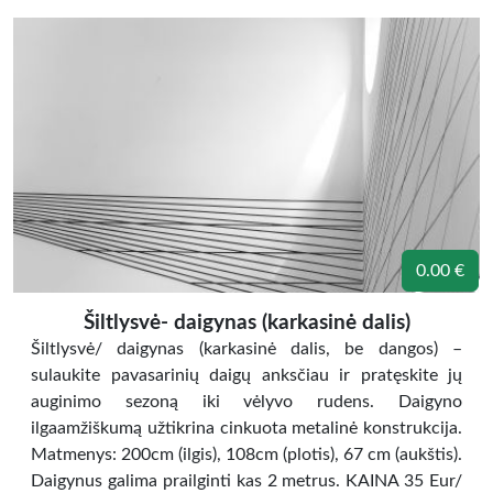
0.00 €
Šiltlysvė- daigynas (karkasinė dalis)
Šiltlysvė/ daigynas (karkasinė dalis, be dangos) –
sulaukite pavasarinių daigų anksčiau ir pratęskite jų
auginimo sezoną iki vėlyvo rudens. Daigyno
ilgaamžiškumą užtikrina cinkuota metalinė konstrukcija.
Matmenys: 200cm (ilgis), 108cm (plotis), 67 cm (aukštis).
Daigynus galima prailginti kas 2 metrus. KAINA 35 Eur/