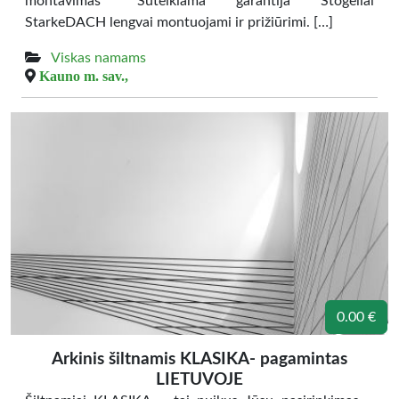
montavimas *Suteikiama garantija Stogeliai
StarkeDACH lengvai montuojami ir prižiūrimi. […]
Viskas namams
Kauno m. sav.,
0.00 €
Arkinis šiltnamis KLASIKA- pagamintas
LIETUVOJE