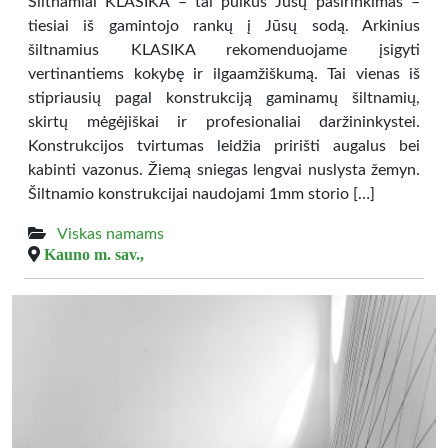
Šiltnamiai KLASIKA – tai puikus Jūsų pasirinkimas –
tiesiai iš gamintojo rankų į Jūsų sodą. Arkinius
šiltnamius KLASIKA rekomenduojame įsigyti
vertinantiems kokybę ir ilgaamžiškumą. Tai vienas iš
stipriausių pagal konstrukciją gaminamų šiltnamių,
skirtų mėgėjiškai ir profesionaliai daržininkystei.
Konstrukcijos tvirtumas leidžia pririšti augalus bei
kabinti vazonus. Žiemą sniegas lengvai nuslysta žemyn.
Šiltnamio konstrukcijai naudojami 1mm storio […]
Viskas namams
Kauno m. sav.,