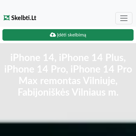
Skelbti.Lt
Įdėti skelbimą
iPhone 14, iPhone 14 Plus,
iPhone 14 Pro, iPhone 14 Pro
Max remontas Vilniuje,
Fabijoniškės Vilniaus m.