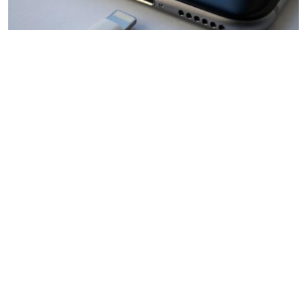
0.00 €
VISŲ išlūžusių, neveikiančių Telefonų Lizdų
remontas Vilniuje, Fabijoniškėse
Kokybiškai atliekame įvairiapusišką išmaniųjų telefonų
remontą. Suteikiame garantiją darbams. Keičiame
telefonų ekranus Keičiame telefonų ekranų stiklus (kai
ekranas nepažeistas) Keičiame telefonų silpnas baterijas
Remontuojame / keičiame įkrovimo lizdus Keičiame
telefonų korpusus / galinius dangtelius Keičiame
mikrofonus / garsiakalbius Perrašome telefonų
programinę įrangą Android, iOS Remontuojame
drėgmės pažeistus telefonus Remontuojame pagrindines
/ motinines plokštes Remontuojame neveikiančius […]