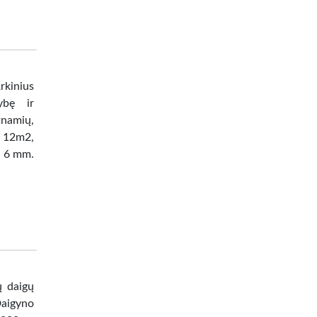
kinius
ybę ir
tnamių,
, 12m2,
a 6 mm.
ų daigų
aigyno