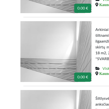
Kauno
0.00 €
Arkini
šiltna
ilgaamži
skirtų m
18 m2, 
*SVARBU
Vis
Kauno
0.00 €
Šiltlys
anksči