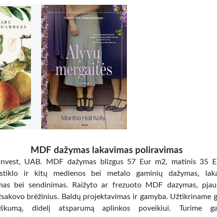
MDF dažymas lakavimas poliravimas
Invest, UAB. MDF dažymas blizgus 57 Eur m2, matinis 35 E
stiklo ir kitų medienos bei metalo gaminių dažymas, laka
mas bei sendinimas. Raižyto ar frezuoto MDF dazymas, pja
žsakovo brėžinius. Baldų projektavimas ir gamyba. Užtikriname 
žiškumą, didelį atsparumą aplinkos poveikiui. Turime ga