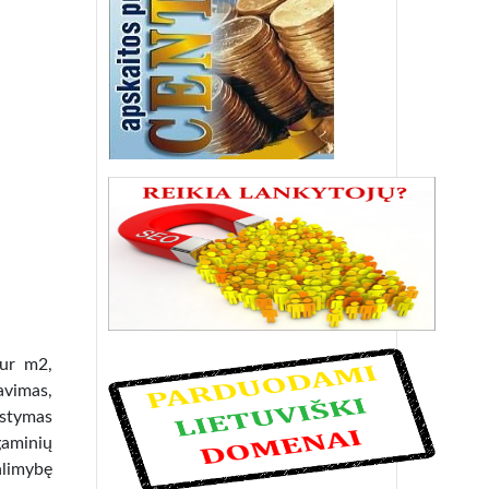
ur m2,
vimas,
ustymas
gaminių
limybę