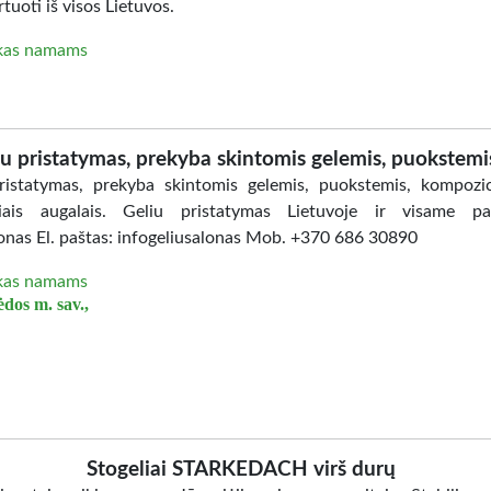
tuoti iš visos Lietuvos.
kas namams
iu pristatymas, prekyba skintomis gelemis, puokstemis
ristatymas, prekyba skintomis gelemis, puokstemis, kompozic
iais augalais. Geliu pristatymas Lietuvoje ir visame pas
lonas El. paštas: infogeliusalonas Mob. +370 686 30890
kas namams
ėdos m. sav.,
Stogeliai STARKEDACH virš durų