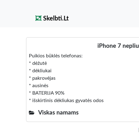
Skelbti.Lt
iPhone 7 nepliu
Puikios būklės telefonas:
* dėžutė
* dėkliukai
* pakrovėjas
* ausinės
* BATERIJA 90%
* išskirtinis dėkliukas gyvatės odos
Viskas namams