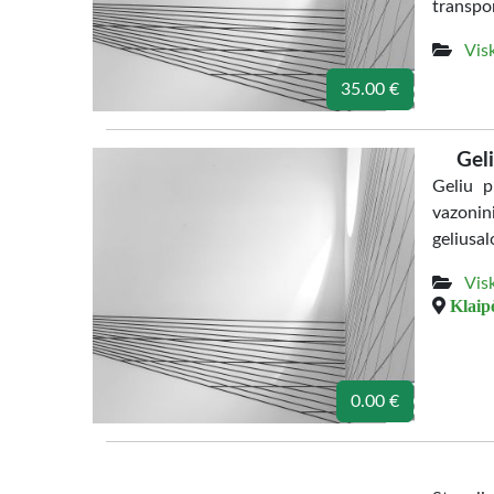
transpor
Vis
35.00 €
Gel
Geliu p
vazonin
geliusa
Vis
Klaip
0.00 €