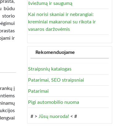
prasta,
šviežumą ir saugumą
iu būdu
Kai norisi skaniai ir nebrangiai:
 storio
kreminiai makaronai su rikota ir
ėgimui
vasaros daržovėmis
rastas
jami ir
Rekomenduojame
Straipsnių katalogas
Patarimai, SEO straipsniai
rankų į
Patarimai
antiems
Pigi automobilio nuoma
aminamų
ukcijos
# >
Jūsų nuoroda!
< #
lengvai