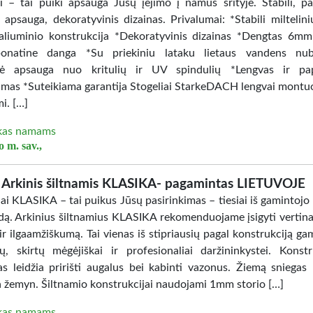
ai – tai puiki apsauga Jūsų įėjimo į namus srityje. Stabili, pa
ė apsauga, dekoratyvinis dizainas. Privalumai: *Stabili miltelin
aliuminio konstrukcija *Dekoratyvinis dizainas *Dengtas 6mm
rbonatine danga *Su priekiniu lataku lietaus vandens nub
ikė apsauga nuo kritulių ir UV spindulių *Lengvas ir pap
mas *Suteikiama garantija Stogeliai StarkeDACH lengvai montuo
mi. […]
kas namams
 m. sav.,
Arkinis šiltnamis KLASIKA- pagamintas LIETUVOJE
ai KLASIKA – tai puikus Jūsų pasirinkimas – tiesiai iš gamintojo 
dą. Arkinius šiltnamius KLASIKA rekomenduojame įsigyti vertin
ir ilgaamžiškumą. Tai vienas iš stipriausių pagal konstrukciją g
ių, skirtų mėgėjiškai ir profesionaliai daržininkystei. Konstr
as leidžia pririšti augalus bei kabinti vazonus. Žiemą sniegas 
a žemyn. Šiltnamio konstrukcijai naudojami 1mm storio […]
kas namams