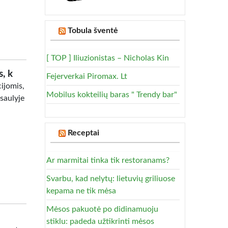
Tobula šventė
[ TOP ] Iliuzionistas – Nicholas Kin
, k
Fejerverkai Piromax. Lt
ijomis,
Mobilus kokteilių baras " Trendy bar"
aulyje
Receptai
Ar marmitai tinka tik restoranams?
Svarbu, kad nelytų: lietuvių griliuose
kepama ne tik mėsa
Mėsos pakuotė po didinamuoju
stiklu: padeda užtikrinti mėsos