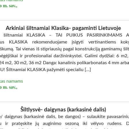
 m. sav.,
Arkiniai šiltnamiai Klasika- pagaminti Lietuvoje
ai šiltnamiai KLASIKA – TAI PUIKUS PASIRINKIMAMS Ar
mius KLASIKA rekomenduojame įsigyti vertinantiems kok
škumą. Tai vienas iš stipriausių pagal konstrukciją gaminamų šil
ėgėjiškai ir profesionaliai daržininkystei. Galimi dydžiai: 6 m2
24 m2, 30 m2, 36 m2 Danga: kanalinis polikarbonatas 4 mm arb
! Šiltnamiai KLASIKA pažymėti specialiu […]
kas namams
 m. sav.,
Šiltlysvė- daigynas (karkasinė dalis)
vė/ daigynas (karkasinė dalis, be dangos) – sulaukite pavasarini
au ir pratęskite jų auginimo sezoną iki vėlyvo rudens. D