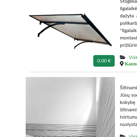
Stogeli
ilgalaik
dažyta 
polika
*Ilgala
montavi
prižiūri
Vis
0.00 €
Kauno
Šiltnami
Jūsų so
kokybę 
šiltnam
tvirtum
nuslyst
Vis