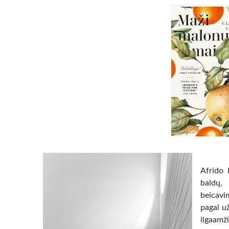
Afrido 
baldų, 
beicavi
pagal u
ilgaam