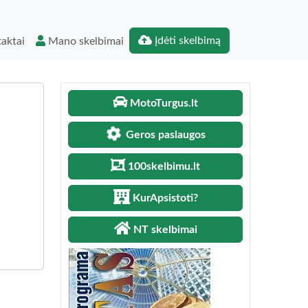
Įdėti skelbimą
aktai
Mano skelbimai
MotoTurgus.lt
Geros paslaugos
100skelbimu.lt
KurApsistoti?
NT skelbimai