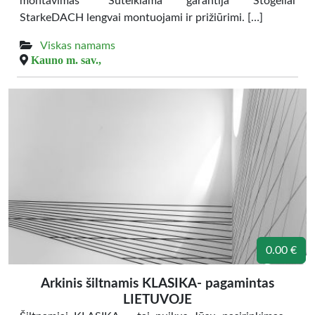
montavimas *Suteikiama garantija Stogeliai
StarkeDACH lengvai montuojami ir prižiūrimi. […]
Viskas namams
Kauno m. sav.,
0.00 €
Arkinis šiltnamis KLASIKA- pagamintas
LIETUVOJE