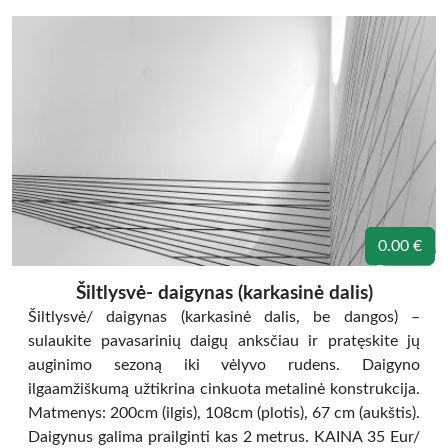
0.00 €
Šiltlysvė- daigynas (karkasinė dalis)
Šiltlysvė/ daigynas (karkasinė dalis, be dangos) –
sulaukite pavasarinių daigų anksčiau ir pratęskite jų
auginimo sezoną iki vėlyvo rudens. Daigyno
ilgaamžiškumą užtikrina cinkuota metalinė konstrukcija.
Matmenys: 200cm (ilgis), 108cm (plotis), 67 cm (aukštis).
Daigynus galima prailginti kas 2 metrus. KAINA 35 Eur/