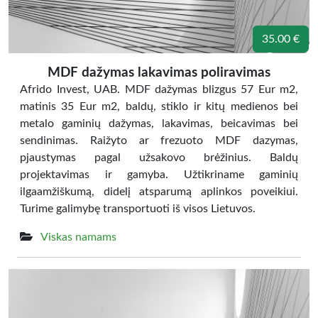
35.00 €
MDF dažymas lakavimas poliravimas
Afrido Invest, UAB. MDF dažymas blizgus 57 Eur m2,
matinis 35 Eur m2, baldų, stiklo ir kitų medienos bei
metalo gaminių dažymas, lakavimas, beicavimas bei
sendinimas. Raižyto ar frezuoto MDF dazymas,
pjaustymas pagal užsakovo brėžinius. Baldų
projektavimas ir gamyba. Užtikriname gaminių
ilgaamžiškumą, didelį atsparumą aplinkos poveikiui.
Turime galimybę transportuoti iš visos Lietuvos.
Viskas namams