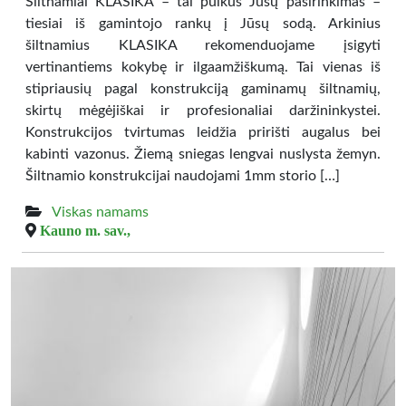
Šiltnamiai KLASIKA – tai puikus Jūsų pasirinkimas –
tiesiai iš gamintojo rankų į Jūsų sodą. Arkinius
šiltnamius KLASIKA rekomenduojame įsigyti
vertinantiems kokybę ir ilgaamžiškumą. Tai vienas iš
stipriausių pagal konstrukciją gaminamų šiltnamių,
skirtų mėgėjiškai ir profesionaliai daržininkystei.
Konstrukcijos tvirtumas leidžia pririšti augalus bei
kabinti vazonus. Žiemą sniegas lengvai nuslysta žemyn.
Šiltnamio konstrukcijai naudojami 1mm storio […]
Viskas namams
Kauno m. sav.,