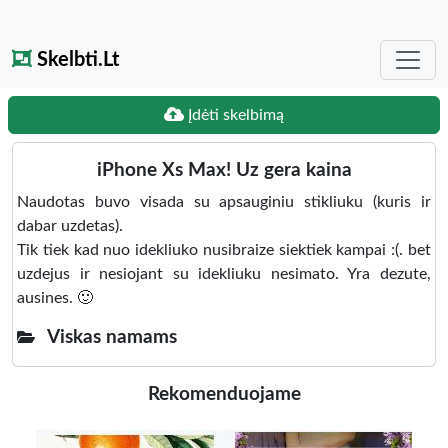
Skelbti.Lt
Įdėti skelbimą
iPhone Xs Max! Uz gera kaina
Naudotas buvo visada su apsauginiu stikliuku (kuris ir
dabar uzdetas).
Tik tiek kad nuo idekliuko nusibraize siektiek kampai :(. bet
uzdejus ir nesiojant su idekliuku nesimato. Yra dezute,
ausines. 🙂
Viskas namams
Rekomenduojame