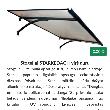
0.00 €
Stogeliai STARKEDACH virš durų
Stogeliai – tai puiki apsauga Jūsų įėjimo į namus srityje.
Stabili, paprasta, ilgalaikė apsauga, dekoratyvinis
dizainas. Privalumai: *Stabili milteliniu būdu dažyta
aliuminio konstrukcija *Dekoratyvinis dizainas *Dengtas
6mm storio polikarbonatine danga *Su priekiniu lataku
lietaus vandens nubėgimui *Ilgalaikė apsauga nuo
kritulių ir UV spindulių *Lengvas ir paprastas