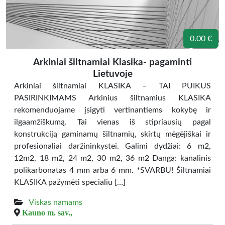
0.00 €
Arkiniai šiltnamiai Klasika- pagaminti
Lietuvoje
Arkiniai šiltnamiai KLASIKA – TAI PUIKUS
PASIRINKIMAMS Arkinius šiltnamius KLASIKA
rekomenduojame įsigyti vertinantiems kokybę ir
ilgaamžiškumą. Tai vienas iš stipriausių pagal
konstrukciją gaminamų šiltnamių, skirtų mėgėjiškai ir
profesionaliai daržininkystei. Galimi dydžiai: 6 m2,
12m2, 18 m2, 24 m2, 30 m2, 36 m2 Danga: kanalinis
polikarbonatas 4 mm arba 6 mm. *SVARBU! Šiltnamiai
KLASIKA pažymėti specialiu […]
Viskas namams
Kauno m. sav.,