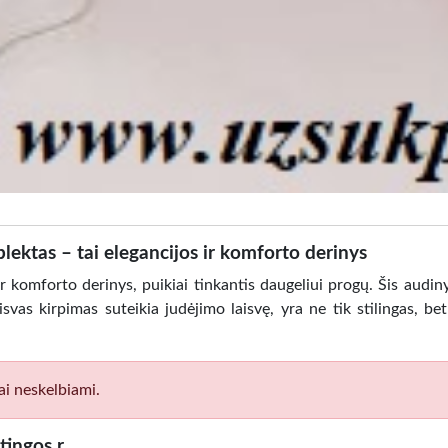
lektas – tai elegancijos ir komforto derinys
ir komforto derinys, puikiai tinkantis daugeliui progų. Šis audin
isvas kirpimas suteikia judėjimo laisvę, yra ne tik stilingas, bet
ai neskelbiami.
tingos r.