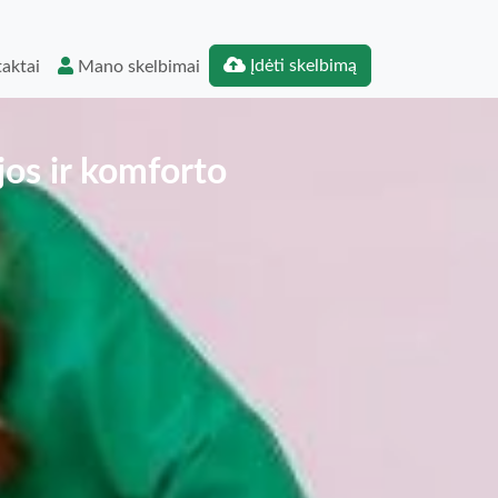
Įdėti skelbimą
aktai
Mano skelbimai
jos ir komforto