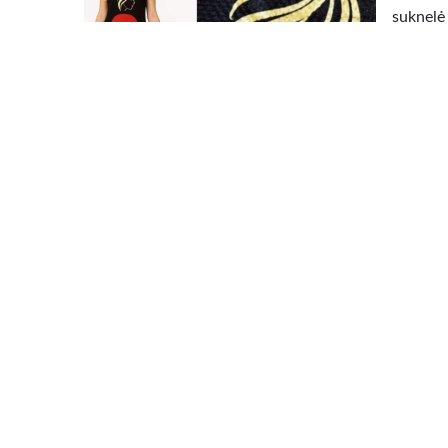
suknelė 
yra tamp
Viršutin
kišenėmi
Dra
Kretin
38.00 €
Šiuos i
Elegant
prabang
mažai t
Dra
Visa 
38.00 €