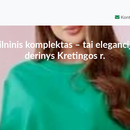
Kont
ilninis komplektas – tai eleganci
derinys Kretingos r.