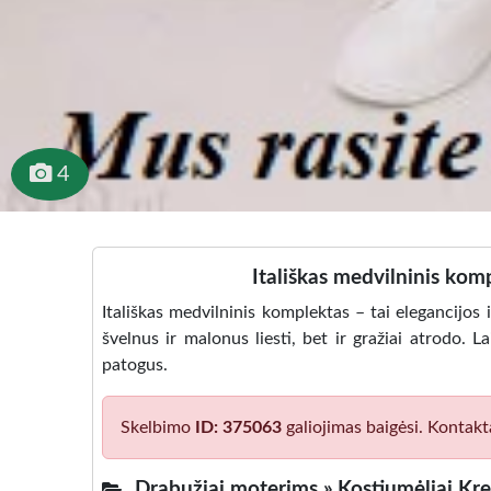
4
Itališkas medvilninis komp
Itališkas medvilninis komplektas – tai elegancijos 
švelnus ir malonus liesti, bet ir gražiai atrodo. La
patogus.
Skelbimo
ID: 375063
galiojimas baigėsi. Kontakt
Drabužiai moterims »
Kostiumėliai Kre