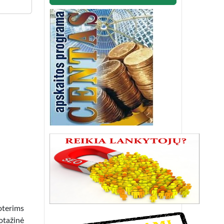
oterims
otažinė