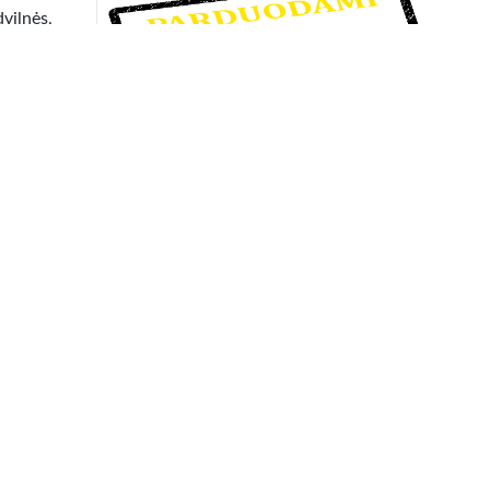
dvilnės,
mfortą.
lingomis
Tobula šventė
[ TOP ] Iliuzionistas – Nicholas Kin
tiumai
Fejerverkai Piromax. Lt
tinę ir
Mobilus kokteilių baras " Trendy bar"
tantis,
Receptai
Ar marmitai tinka tik restoranams?