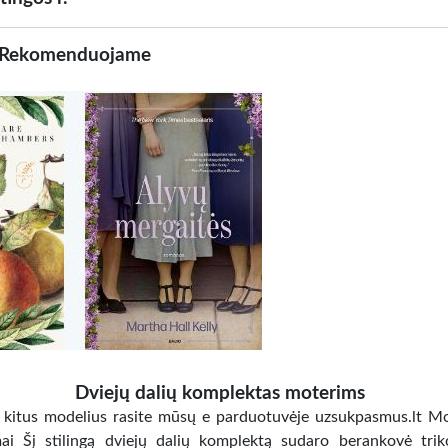
Rekomenduojame
Dviejų dalių komplektas moterims
r kitus modelius rasite mūsų e parduotuvėje uzsukpasmus.lt M
ai Šį stilingą dviejų dalių komplektą sudaro berankovė trik