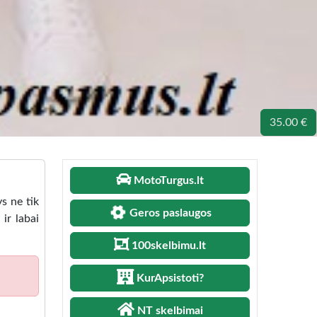
35.00 €
MotoTurgus.lt
ys ne tik
Geros paslaugos
 ir labai
100skelbimu.lt
KurApsistoti?
NT skelbimai