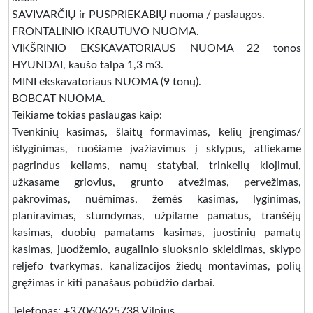
SAVIVARČIŲ ir PUSPRIEKABIŲ nuoma / paslaugos.
FRONTALINIO KRAUTUVO NUOMA.
VIKŠRINIO EKSKAVATORIAUS NUOMA 22 tonos
HYUNDAI, kaušo talpa 1,3 m3.
MINI ekskavatoriaus NUOMA (9 tonų).
BOBCAT NUOMA.
Teikiame tokias paslaugas kaip:
Tvenkinių kasimas, šlaitų formavimas, kelių įrengimas/
išlyginimas, ruošiame įvažiavimus į sklypus, atliekame
pagrindus keliams, namų statybai, trinkelių klojimui,
užkasame griovius, grunto atvežimas, pervežimas,
pakrovimas, nuėmimas, žemės kasimas, lyginimas,
planiravimas, stumdymas, užpilame pamatus, tranšėjų
kasimas, duobių pamatams kasimas, juostinių pamatų
kasimas, juodžemio, augalinio sluoksnio skleidimas, sklypo
reljefo tvarkymas, kanalizacijos žiedų montavimas, polių
gręžimas ir kiti panašaus pobūdžio darbai.
Telefonas: +37060625738 Vilnius