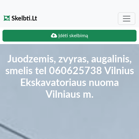
Skelbti.Lt
Įdėti skelbimą
Juodzemis, zvyras, augalinis,
smelis tel 060625738 Vilnius
Ekskavatoriaus nuoma
Vilniaus m.