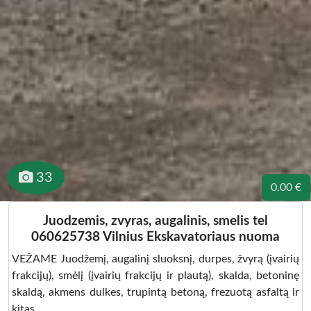
33
0.00 €
Juodzemis, zvyras, augalinis, smelis tel
060625738 Vilnius Ekskavatoriaus nuoma
VEŽAME Juodžemį, augalinį sluoksnį, durpes, žvyrą (įvairių
frakcijų), smėlį (įvairių frakcijų ir plautą), skalda, betoninę
skaldą, akmens dulkes, trupintą betoną, frezuotą asfaltą ir
kitas.