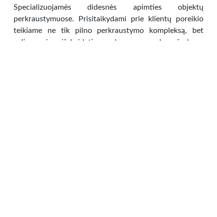
Specializuojamės didesnės apimties objektų
perkraustymuose. Prisitaikydami prie klientų poreikio
teikiame ne tik pilno perkraustymo kompleksą, bet
galime ir išskaidyti paslaugą pagal užsakovo
pageidavimus ir pasiūlyti atskirai: transporto nuoma,
medžiagų nuoma/pardavimas, daiktų
pakavimas/išpakavimas, pakrovimas/iškrovimas, baldų
surinkimas/išrinkimas, laikinas sandėliavimas.
Mandagiai, tvarkingai ir greitai. Išrašome sąskaitas.
Kontaktinė informacija: Tel. +37065012870
www.bscremoval.eu Perkraustymo paslaugos Vilniuje,
perkraustymo kaina, Perkraustymas Vilniuje, […]
Transportas
»
Auto paslaugos
Vilniaus m. sav.,