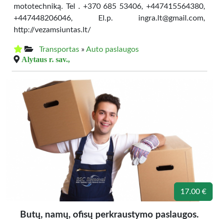
mototechniką. Tel . +370 685 53406, +447415564380,
+447448206046, El.p. ingra.lt@gmail.com,
http://vezamsiuntas.lt/
Transportas
»
Auto paslaugos
Alytaus r. sav.,
17.00 €
Butų, namų, ofisų perkraustymo paslaugos.