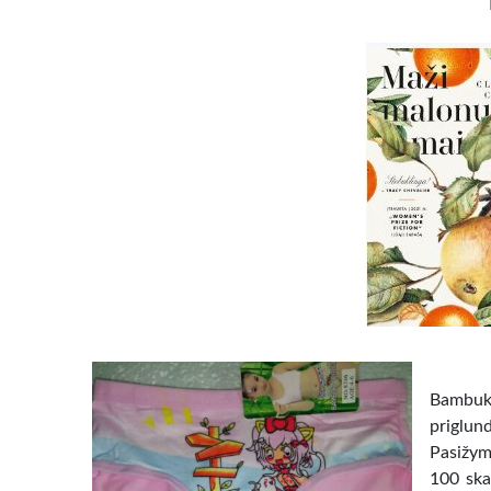
Bambuki
priglun
Pasižym
100 ska