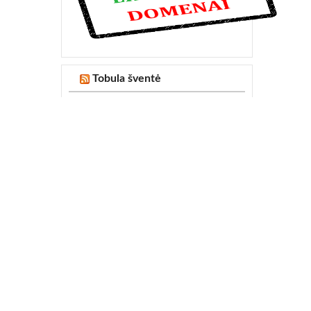
Tobula šventė
[ TOP ] Iliuzionistas – Nicholas Kin
 prekių
Fejerverkai Piromax. Lt
Mobilus kokteilių baras " Trendy bar"
Receptai
Ar marmitai tinka tik restoranams?
Svarbu, kad nelytų: lietuvių griliuose
kepama ne tik mėsa