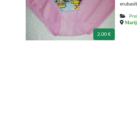
erubasl
Pre
Marij
2.00 €
Medviln
rasite 
Pre
Marij
6.00 €