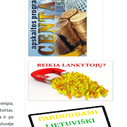
empia,
virtas.
a ir po
otuvėje