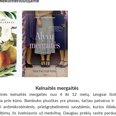
Rekomenduojame
Kelnaitės mergaitės
nės kelnaitės mergaitės nuo 4 iki 12 metų. Lengvai išsit
da prie kūno. Bambuko pluoštas yra plonas, tačiau patvarus ir t
i antimikrobinėmis, priešgrybelinėmis savybėmis, kurios išliek
lbimų Jis švelniasnis už medvilnę, Daugiau prekių rasite pardu