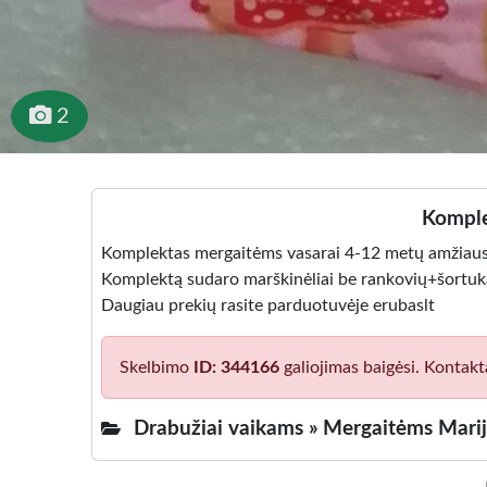
2
Komple
Komplektas mergaitėms vasarai 4-12 metų amžiau
Komplektą sudaro marškinėliai be rankovių+šortuk
Daugiau prekių rasite parduotuvėje erubaslt
Skelbimo
ID: 344166
galiojimas baigėsi. Kontakt
Drabužiai vaikams »
Mergaitėms Mari