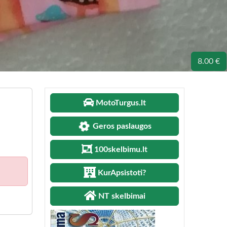
8.00 €
MotoTurgus.lt
Geros paslaugos
100skelbimu.lt
KurApsistoti?
NT skelbimai