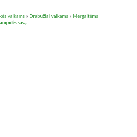
t
kės vaikams
»
Drabužiai vaikams
»
Mergaitėms
ampolės sav.,
Marškinėliai mergaitėms
iniai marškinėliai mergaitėms be rankovių. XL dydis. Daugiau
parduotuvėje erubas
kės vaikams
»
Drabužiai vaikams
»
Mergaitėms
ampolės sav.,