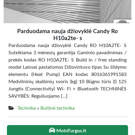
Parduodama nauja džiovyklė Candy Ro
H10a2te- s
Parduodama nauja džiovyklė Candy RO H10A2TE- S
Suteikiama 3 mėnesių garantija Gaminio pavadinimas /
prekės kodas RO H10A2TE- S Build in / free standing
model Laisvai pastatomos Džiovintuvo tipas Su šildymo
elementu (Heat Pump) EAN kodas 8016361991583
Medvilninių skalbinių svoris (kg) 10 Būgno tūris (l) 125
Jungtis (Connectivity) Wi- Fi + Bluetooth TECHNINĖS
SAVYBĖS: Reguliuojamo […]
Technika
»
Buitinė technika
MotoTurgus.lt