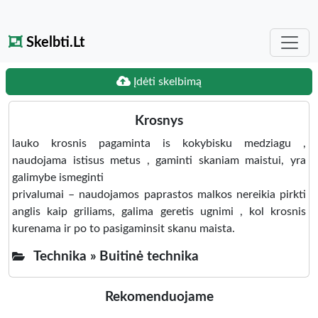
Skelbti.Lt
Įdėti skelbimą
Krosnys
lauko krosnis pagaminta is kokybisku medziagu ,
naudojama istisus metus , gaminti skaniam maistui, yra
galimybe ismeginti
privalumai – naudojamos paprastos malkos nereikia pirkti
anglis kaip griliams, galima geretis ugnimi , kol krosnis
kurenama ir po to pasigaminsit skanu maista.
Technika »
Buitinė technika
Rekomenduojame