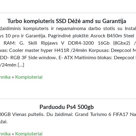
Turbo kompiuteris SSD Dėžė amd su Garantija
žaidiminis kompiuteris ir nepamainoma darbo stotis su Instal
 10 pro ir Garantija. Pagrindinė plokštė: Asrock B450m Steel
 RAM: G. Skill Ripjaws V DDR4-3200 16Gb (8Gbx2) 
vas: Cooler master hyper H411R /24mėn Korpusas: Deepcool 
DD- RGB 3F Side window, E- ATX Maitinimo blokas: Deepcoo
 /24mėn […]
hnika
»
Kompiuteriai
Parduodu Ps4 500gb
0GB Vienas pultelis. Du žaidimai: Grand Turismo 6 FIFA17 N
žai.
hnika
»
Kompiuteriai