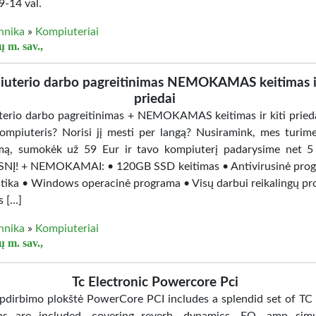
 9-14 val.
hnika
»
Kompiuteriai
ų m. sav.,
uterio darbo pagreitinimas NEMOKAMAS keitimas ir
priedai
erio darbo pagreitinimas + NEMOKAMAS keitimas ir kiti prieda
kompiuteris? Norisi jį mesti per langą? Nusiramink, mes turim
mą, sumokėk už 59 Eur ir tavo kompiuterį padarysime net 5
NĮ! + NEMOKAMAI: • 120GB SSD keitimas • Antivirusinė pro
tika • Windows operacinė programa • Visų darbui reikalingų p
s […]
hnika
»
Kompiuteriai
ų m. sav.,
Tc Electronic Powercore Pci
pdirbimo plokštė PowerCore PCI includes a splendid set of TC 