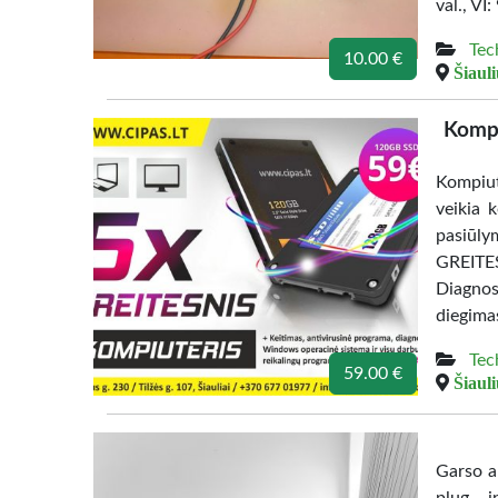
val., VI:
Tec
10.00 €
Šiauli
Kompi
Kompiut
veikia 
pasiūly
GREITES
Diagnos
diegima
Tec
59.00 €
Šiauli
Garso a