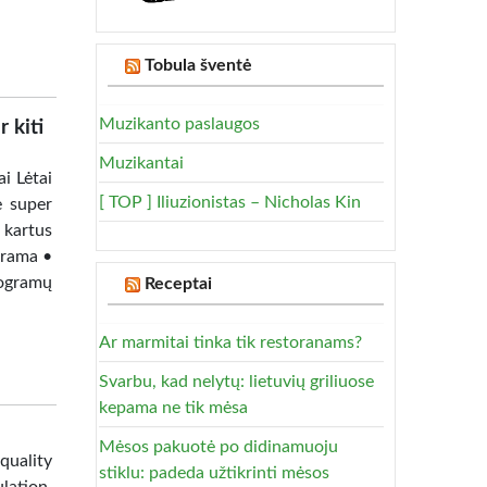
Tobula šventė
Muzikanto paslaugos
 kiti
Muzikantai
i Lėtai
[ TOP ] Iliuzionistas – Nicholas Kin
e super
 kartus
grama •
rogramų
Receptai
Ar marmitai tinka tik restoranams?
Svarbu, kad nelytų: lietuvių griliuose
kepama ne tik mėsa
Mėsos pakuotė po didinamuoju
quality
stiklu: padeda užtikrinti mėsos