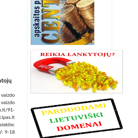
tojų
vaizdo
 vaizdo
.lt/91-
ipas.lt
siekite:
V: 9-18