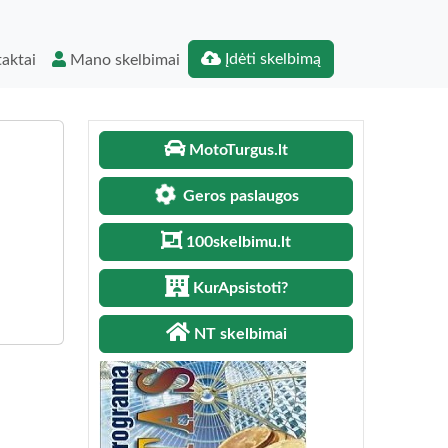
Įdėti skelbimą
aktai
Mano skelbimai
MotoTurgus.lt
Geros paslaugos
100skelbimu.lt
KurApsistoti?
NT skelbimai