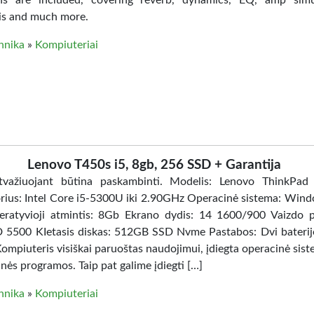
ns are included, covering reverb, dynamics, EQ, amp simu
is and much more.
hnika
»
Kompiuteriai
Lenovo T450s i5, 8gb, 256 SSD + Garantija
tvažiuojant būtina paskambinti. Modelis: Lenovo ThinkPad
rius: Intel Core i5-5300U iki 2.90GHz Operacinė sistema: Win
ratyvioji atmintis: 8Gb Ekrano dydis: 14 1600/900 Vaizdo p
D 5500 KIetasis diskas: 512GB SSD Nvme Pastabos: Dvi baterij
ompiuteris visiškai paruoštas naudojimui, įdiegta operacinė sist
nės programos. Taip pat galime įdiegti […]
hnika
»
Kompiuteriai