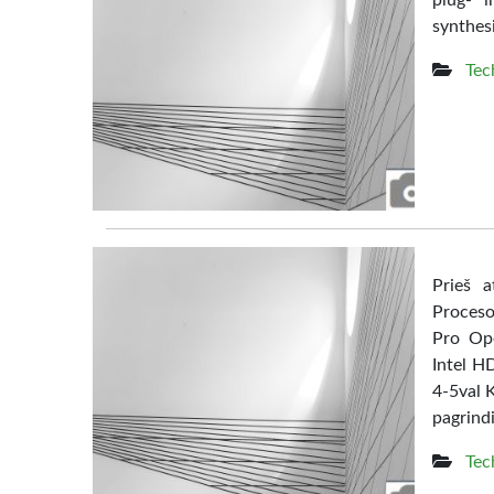
plug- i
synthes
Tec
Prieš a
Proceso
Pro Ope
Intel H
4-5val K
pagrindi
Tec