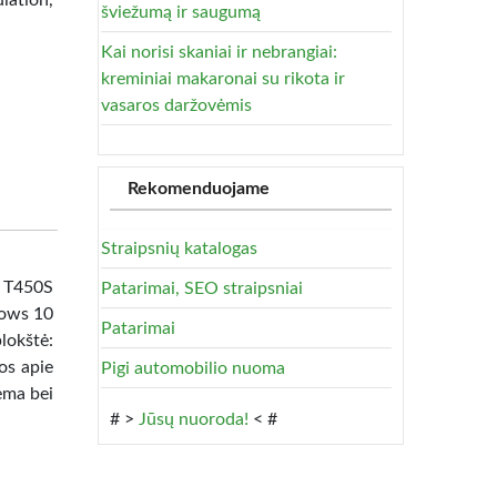
lation,
šviežumą ir saugumą
Kai norisi skaniai ir nebrangiai:
kreminiai makaronai su rikota ir
vasaros daržovėmis
Rekomenduojame
Straipsnių katalogas
 T450S
Patarimai, SEO straipsniai
dows 10
Patarimai
lokštė:
os apie
Pigi automobilio nuoma
ema bei
# >
Jūsų nuoroda!
< #