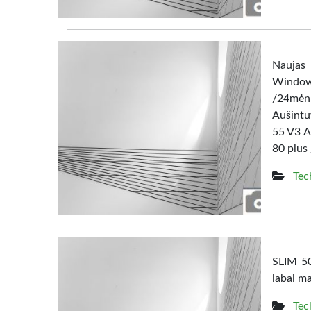
Naujas 
Windows
/24mėn
Aušintu
55 V3 A
80 plus
Tec
SLIM 50
labai ma
Tec