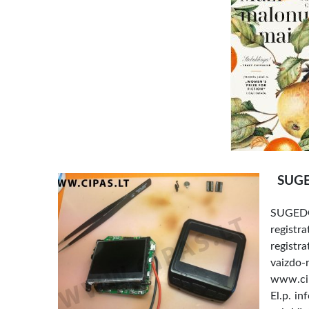
SUGE
SUGEDO
registr
registr
vaizdo-
www.cipa
El.p. i