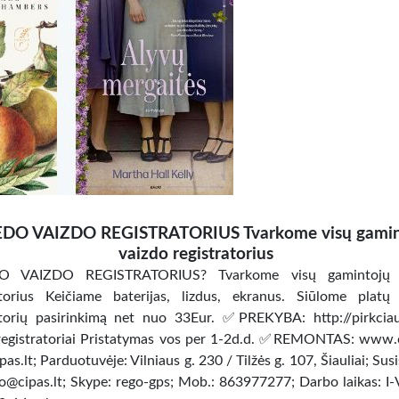
DO VAIZDO REGISTRATORIUS Tvarkome visų gamin
vaizdo registratorius
 VAIZDO REGISTRATORIUS? Tvarkome visų gamintojų 
atorius Keičiame baterijas, lizdus, ekranus. Siūlome platų
atorių pasirinkimą net nuo 33Eur. ✅PREKYBA: http://pirkciau
registratoriai Pristatymas vos per 1-2d.d. ✅REMONTAS: www.c
s.lt; Parduotuvėje: Vilniaus g. 230 / Tilžės g. 107, Šiauliai; Susi
nfo@cipas.lt; Skype: rego-gps; Mob.: 863977277; Darbo laikas: I-