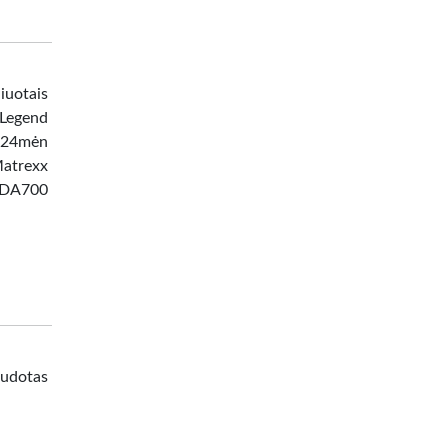
iuotais
 Legend
/24mėn
Matrexx
l DA700
audotas