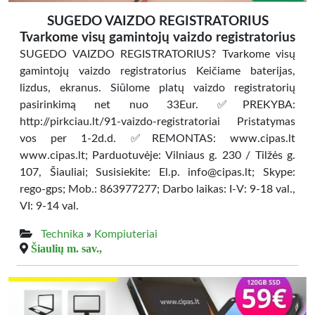
SUGEDO VAIZDO REGISTRATORIUS
Tvarkome visų gamintojų vaizdo registratorius
SUGEDO VAIZDO REGISTRATORIUS? Tvarkome visų
gamintojų vaizdo registratorius Keičiame baterijas,
lizdus, ekranus. Siūlome platų vaizdo registratorių
pasirinkimą net nuo 33Eur. ✅PREKYBA:
http://pirkciau.lt/91-vaizdo-registratoriai Pristatymas
vos per 1-2d.d. ✅REMONTAS: www.cipas.lt
www.cipas.lt; Parduotuvėje: Vilniaus g. 230 / Tilžės g.
107, Šiauliai; Susisiekite: El.p. info@cipas.lt; Skype:
rego-gps; Mob.: 863977277; Darbo laikas: I-V: 9-18 val.,
VI: 9-14 val.
Technika
»
Kompiuteriai
Šiaulių m. sav.,