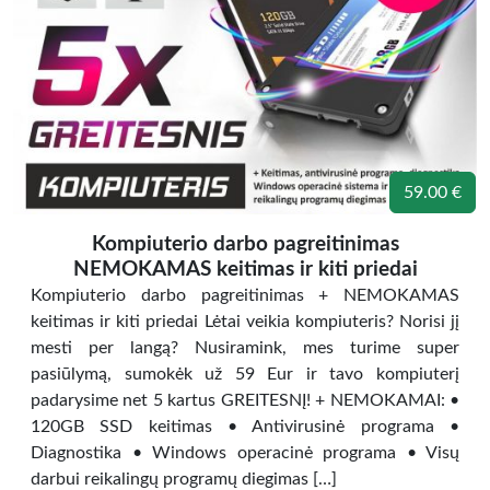
59.00 €
Kompiuterio darbo pagreitinimas
NEMOKAMAS keitimas ir kiti priedai
Kompiuterio darbo pagreitinimas + NEMOKAMAS
keitimas ir kiti priedai Lėtai veikia kompiuteris? Norisi jį
mesti per langą? Nusiramink, mes turime super
pasiūlymą, sumokėk už 59 Eur ir tavo kompiuterį
padarysime net 5 kartus GREITESNĮ! + NEMOKAMAI: •
120GB SSD keitimas • Antivirusinė programa •
Diagnostika • Windows operacinė programa • Visų
darbui reikalingų programų diegimas […]