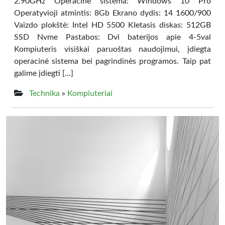
2.90GHz Operacinė sistema: Windows 10 Pro
Operatyvioji atmintis: 8Gb Ekrano dydis: 14 1600/900
Vaizdo plokštė: Intel HD 5500 KIetasis diskas: 512GB
SSD Nvme Pastabos: Dvi baterijos apie 4-5val
Kompiuteris visiškai paruoštas naudojimui, įdiegta
operacinė sistema bei pagrindinės programos. Taip pat
galime įdiegti […]
Technika
»
Kompiuteriai