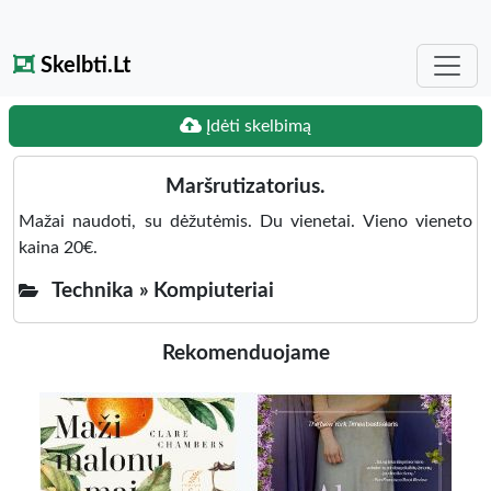
Skelbti.Lt
Įdėti skelbimą
Maršrutizatorius.
Mažai naudoti, su dėžutėmis. Du vienetai. Vieno vieneto
kaina 20€.
Technika »
Kompiuteriai
Rekomenduojame