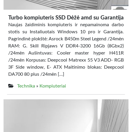
Turbo kompiuteris SSD Dėžė amd su Garantija
Naujas žaidiminis kompiuteris ir nepamainoma darbo
stotis su Instaliuotais Windows 10 pro ir Garantija.
Pagrindinė plokštė: Asrock B450m Steel Legend /24mėn
RAM: G. Skill Ripjaws V DDR4-3200 16Gb (8Gbx2)
/24mėn Aušintuvas: Cooler master hyper H411R
/24mėn Korpusas: Deepcool Matrexx 55 V3 ADD- RGB
3F Side window, E- ATX Maitinimo blokas: Deepcool
DA700 80 plus /24mėn […]
Technika
»
Kompiuteriai