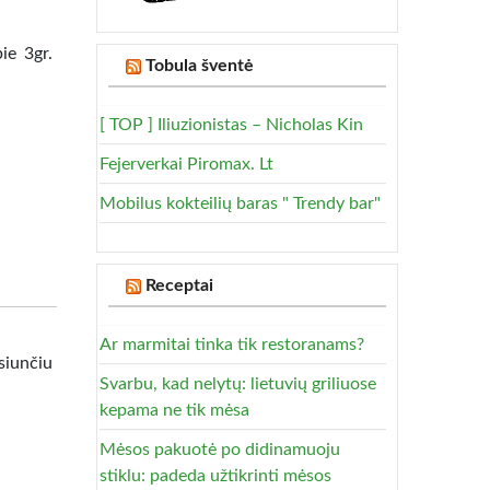
ie 3gr.
Tobula šventė
[ TOP ] Iliuzionistas – Nicholas Kin
Fejerverkai Piromax. Lt
Mobilus kokteilių baras " Trendy bar"
Receptai
Ar marmitai tinka tik restoranams?
siunčiu
Svarbu, kad nelytų: lietuvių griliuose
kepama ne tik mėsa
Mėsos pakuotė po didinamuoju
stiklu: padeda užtikrinti mėsos