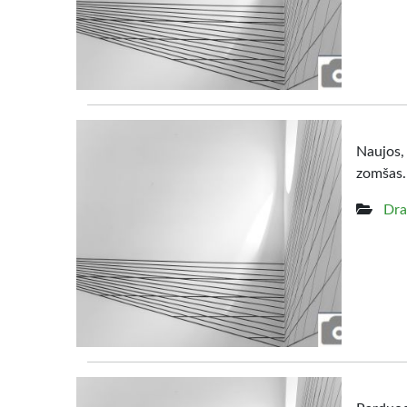
Naujos,
zomšas. 
Dra