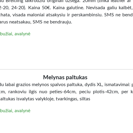
u Breitling laikrodziu originali užsega. 20mm (tinka leather ar
2-20, 24-20). Kaina 50€. Kaina galutine. Nevisada galiu kalbėt,
 chata, visada maloniai atsakysiu ir perskambinsiu. SMS ne bendr
rus neatsakau, SMS ne bendrauju.
bužiai, avalynė
Melynas paltukas
u labai grazios melynos spalvos paltuka, dydis XL, ismatavimai: 
4cm, rankoviu ilgis nuo peties-64cm, peciu plotis-42cm, per k
ltukas isvalytas valykloje, tvarkingas, siltas
bužiai, avalynė