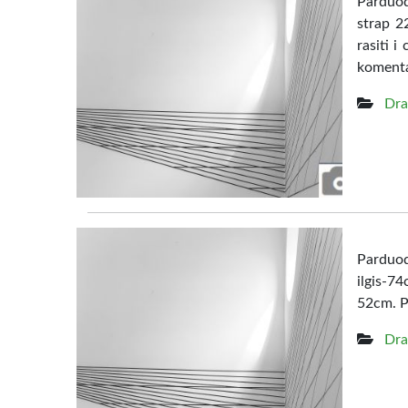
Parduod
strap 2
rasiti i
komenta
Dra
Parduod
ilgis-7
52cm. Pa
Dra