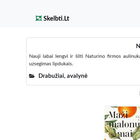
Skelbti.Lt
N
Nauji labai lengvi ir šilti Naturino firmos aulinu
uzsegimas lipdukais.
Drabužiai, avalynė