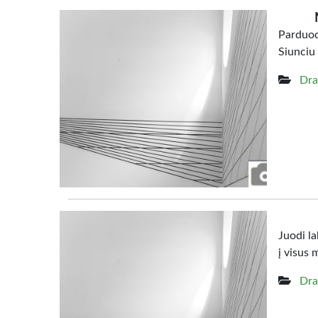
Parduod
Siunciu 
Dra
Juodi la
į visus 
Dra