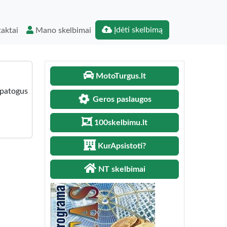
Įdėti skelbimą
aktai
Mano skelbimai
MotoTurgus.lt
 patogus
Geros paslaugos
100skelbimu.lt
KurApsistoti?
NT skelbimai