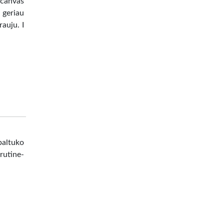
 canvas
 geriau
auju. I
paltuko
rutine-