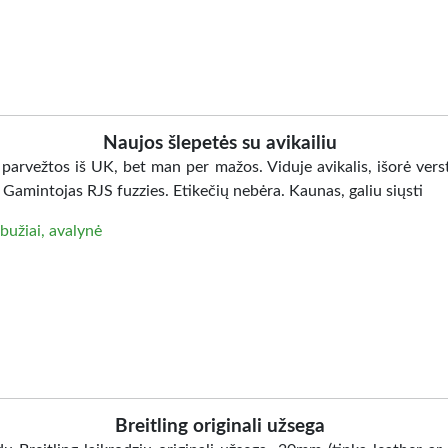
Naujos šlepetės su avikailiu
 parvežtos iš UK, bet man per mažos. Viduje avikalis, išorė vers
Gamintojas RJS fuzzies. Etikečių nebėra. Kaunas, galiu siųsti
bužiai, avalynė
Breitling originali užsega