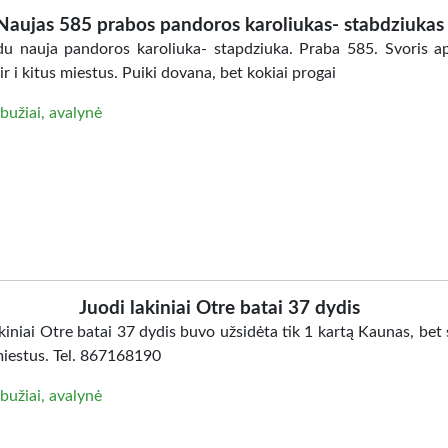
Naujas 585 prabos pandoros karoliukas- stabdziukas
u nauja pandoros karoliuka- stapdziuka. Praba 585. Svoris ap
ir i kitus miestus. Puiki dovana, bet kokiai progai
bužiai, avalynė
Juodi lakiniai Otre batai 37 dydis
kiniai Otre batai 37 dydis buvo užsidėta tik 1 kartą Kaunas, bet 
miestus. Tel. 867168190
bužiai, avalynė