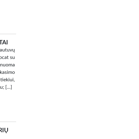
TAI
rautuvų
bcat su
ų nuoma
kasimo
iekiui,
u; […]
RIŲ