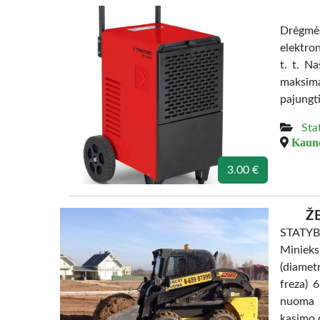
Drėgmės
elektron
t. t. N
maksima
pajungti
Sta
Kauno
3.00 €
Ž
STATYB
Miniek
(diamet
freza) 
nuoma 
kasimo 