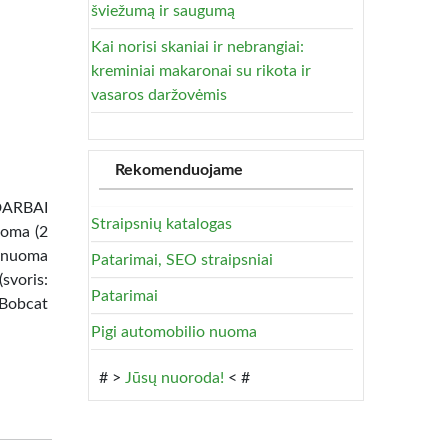
šviežumą ir saugumą
Kai norisi skaniai ir nebrangiai:
kreminiai makaronai su rikota ir
vasaros daržovėmis
Rekomenduojame
DARBAI
Straipsnių katalogas
uoma (2
 nuoma
Patarimai, SEO straipsniai
svoris:
Patarimai
 Bobcat
Pigi automobilio nuoma
# >
Jūsų nuoroda!
< #