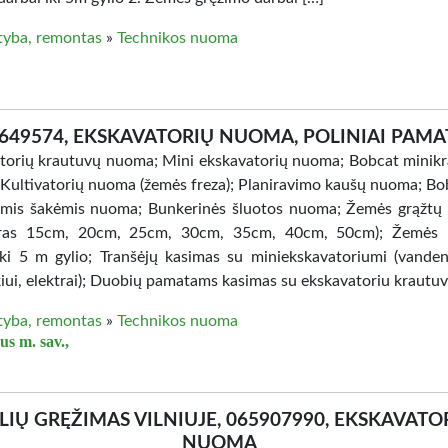
tyba, remontas
»
Technikos nuoma
649574, EKSKAVATORIŲ NUOMA, POLINIAI PAMA
torių krautuvų nuoma; Mini ekskavatorių nuoma; Bobcat minik
Kultivatorių nuoma (žemės freza); Planiravimo kaušų nuoma; Bo
ėmis šakėmis nuoma; Bunkerinės šluotos nuoma; Žemės grąžt
tras 15cm, 20cm, 25cm, 30cm, 35cm, 40cm, 50cm); Žemės 
iki 5 m gylio; Tranšėjų kasimas su miniekskavatoriumi (vandent
kiui, elektrai); Duobių pamatams kasimas su ekskavatoriu krautuv
tyba, remontas
»
Technikos nuoma
us m. sav.,
LIŲ GRĘŽIMAS VILNIUJE, 065907990, EKSKAVATO
NUOMA