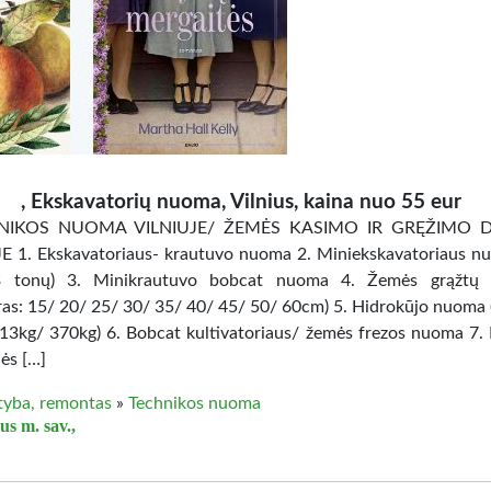
, Ekskavatorių nuoma, Vilnius, kaina nuo 55 eur
HNIKOS NUOMA VILNIUJE/ ŽEMĖS KASIMO IR GRĘŽIMO 
E 1. Ekskavatoriaus- krautuvo nuoma 2. Miniekskavatoriaus n
3 tonų) 3. Minikrautuvo bobcat nuoma 4. Žemės grąžtų
ras: 15/ 20/ 25/ 30/ 35/ 40/ 45/ 50/ 60cm) 5. Hidrokūjo nuoma (
13kg/ 370kg) 6. Bobcat kultivatoriaus/ žemės frezos nuoma 7.
ės […]
tyba, remontas
»
Technikos nuoma
us m. sav.,