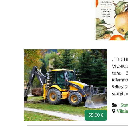
, TEC
VILNIUJ
tonų, 
(diamet
94kg/ 2
statybin
Sta
Vilnia
55.00 €