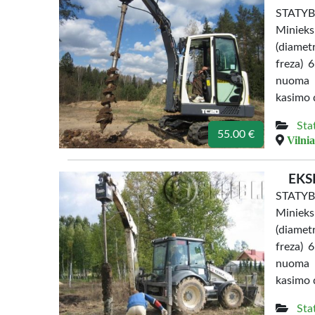
STATYB
Miniek
(diamet
freza) 
nuoma 
kasimo 
Sta
55.00 €
Vilnia
EKS
STATYB
Miniek
(diamet
freza) 
nuoma 
kasimo 
Sta