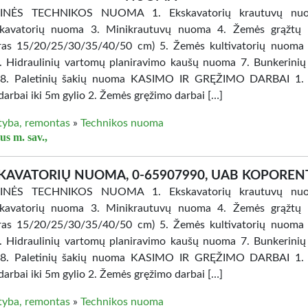
INĖS TECHNIKOS NUOMA 1. Ekskavatorių krautuvų nu
skavatorių nuoma 3. Minikrautuvų nuoma 4. Žemės grąžtų
ras 15/20/25/30/35/40/50 cm) 5. Žemės kultivatorių nuoma
6. Hidraulinių vartomų planiravimo kaušų nuoma 7. Bunkerinių
8. Paletinių šakių nuoma KASIMO IR GRĘŽIMO DARBAI 1.
darbai iki 5m gylio 2. Žemės gręžimo darbai […]
tyba, remontas
»
Technikos nuoma
us m. sav.,
KAVATORIŲ NUOMA, 0-65907990, UAB KOPOREN
INĖS TECHNIKOS NUOMA 1. Ekskavatorių krautuvų nu
skavatorių nuoma 3. Minikrautuvų nuoma 4. Žemės grąžtų
ras 15/20/25/30/35/40/50 cm) 5. Žemės kultivatorių nuoma
6. Hidraulinių vartomų planiravimo kaušų nuoma 7. Bunkerinių
8. Paletinių šakių nuoma KASIMO IR GRĘŽIMO DARBAI 1.
darbai iki 5m gylio 2. Žemės gręžimo darbai […]
tyba, remontas
»
Technikos nuoma