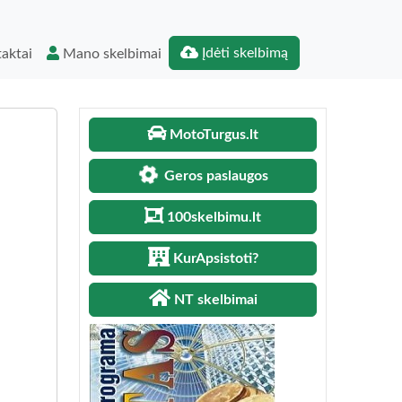
Įdėti skelbimą
aktai
Mano skelbimai
MotoTurgus.lt
Geros paslaugos
100skelbimu.lt
KurApsistoti?
NT skelbimai