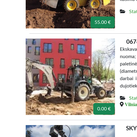
Sta
55.00 €
067
Ekskava
nuoma; 
paletin
(diame
darbai 
dujotie
Sta
Vilnia
0.00 €
SKY