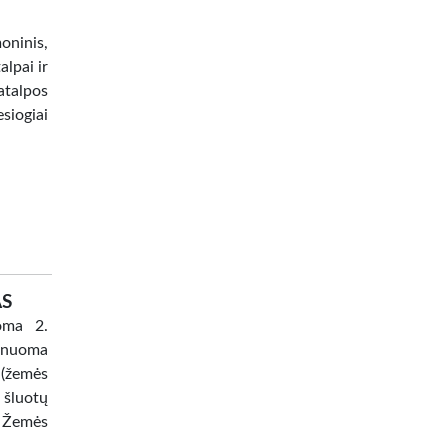
oninis,
alpai ir
atalpos
siogiai
AS
oma 2.
 nuoma
 (žemės
 šluotų
 Žemės