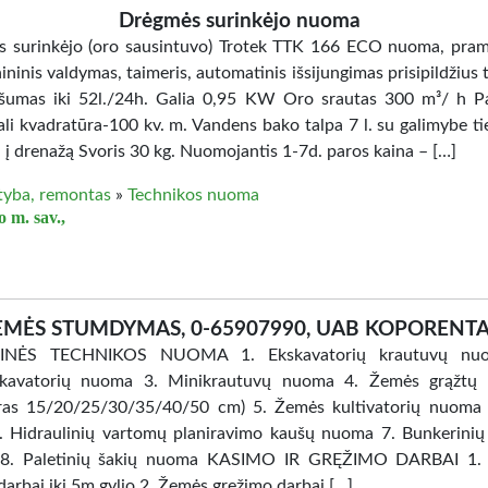
Drėgmės surinkėjo nuoma
 surinkėjo (oro sausintuvo) Trotek TTK 166 ECO nuoma, pram
ininis valdymas, taimeris, automatinis išsijungimas prisipildžius t
ašumas iki 52l./24h. Galia 0,95 KW Oro srautas 300 m³/ h P
li kvadratūra-100 kv. m. Vandens bako talpa 7 l. su galimybe tie
 į drenažą Svoris 30 kg. Nuomojantis 1-7d. paros kaina – […]
tyba, remontas
»
Technikos nuoma
 m. sav.,
EMĖS STUMDYMAS, 0-65907990, UAB KOPORENT
INĖS TECHNIKOS NUOMA 1. Ekskavatorių krautuvų nu
skavatorių nuoma 3. Minikrautuvų nuoma 4. Žemės grąžtų
ras 15/20/25/30/35/40/50 cm) 5. Žemės kultivatorių nuoma
6. Hidraulinių vartomų planiravimo kaušų nuoma 7. Bunkerinių
8. Paletinių šakių nuoma KASIMO IR GRĘŽIMO DARBAI 1.
darbai iki 5m gylio 2. Žemės gręžimo darbai […]