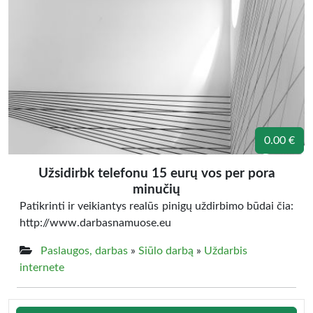
0.00 €
Užsidirbk telefonu 15 eurų vos per pora
minučių
Patikrinti ir veikiantys realūs pinigų uždirbimo būdai čia:
http://www.darbasnamuose.eu
Paslaugos, darbas
»
Siūlo darbą
»
Uždarbis
internete