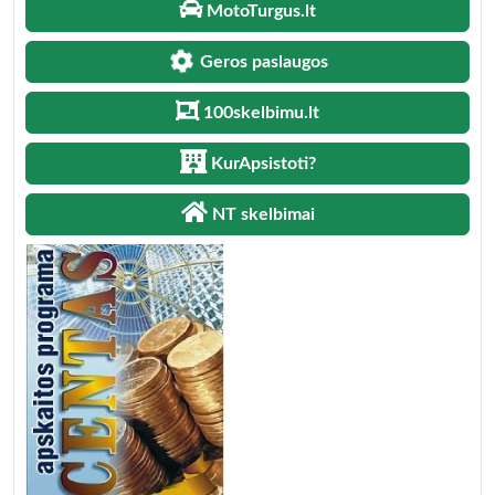
MotoTurgus.lt
Geros paslaugos
100skelbimu.lt
KurApsistoti?
NT skelbimai