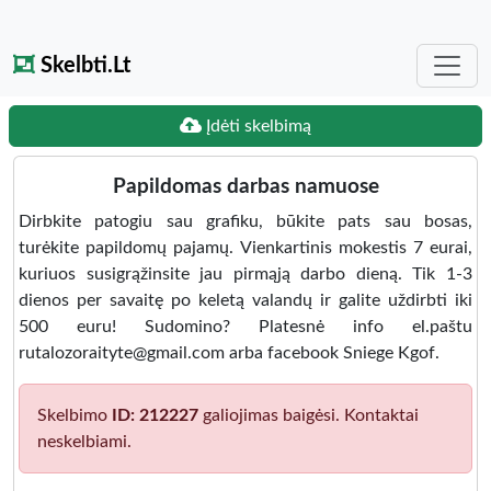
Skelbti.Lt
Įdėti skelbimą
Papildomas darbas namuose
Dirbkite patogiu sau grafiku, būkite pats sau bosas,
turėkite papildomų pajamų. Vienkartinis mokestis 7 eurai,
kuriuos susigrąžinsite jau pirmąją darbo dieną. Tik 1-3
dienos per savaitę po keletą valandų ir galite uždirbti iki
500 euru! Sudomino? Platesnė info el.paštu
rutalozoraityte@gmail.com arba facebook Sniege Kgof.
Skelbimo
ID: 212227
galiojimas baigėsi. Kontaktai
neskelbiami.