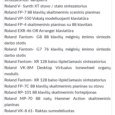
sintezatorius/ sampleris
Roland V- Synth XT stovo / stalo sintezatorius
Roland FP-7 88 klavišų skaitmeninis sceninis pianinas
Roland VP-550 Vokalą modeliuojanti klaviatūra
Roland FP-4 skaitmeninis pianinas su 88 klavišais
Roland EXR-46 OR Arranger klaviatūra
Roland Fantom- G8 88 klavišų mėginių ėmimo sintezės
darbo stotis
Roland Fantom- G7 76 klavišų mėginių ėmimo sintezės
darbo stotis
Roland Fantom- XR 128 balso išplečiamasis sintezatorius
Roland VK-8M Desktop Virtualus tonewheel organų
modulis
Roland Fantom- XR 128 balso išplečiamasis sintezatorius
Roland FP-7C 88 klavišų skaitmeninis pianinas su stovu
Roland RP-101 88 klavišų skaitmeninis fortepijonas
Roland MP-70 88 natų Hammer Action skaitmeninis
pianinas
Roland VK-8 61- Raktas sumodeliuotas