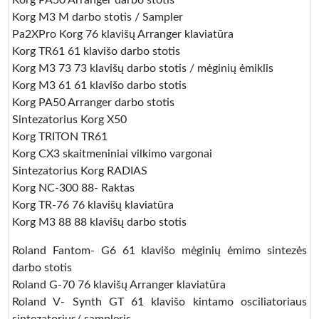
Korg PA50 Arranger darbo stotis
Korg M3 M darbo stotis / Sampler
Pa2XPro Korg 76 klavišų Arranger klaviatūra
Korg TR61 61 klavišo darbo stotis
Korg M3 73 73 klavišų darbo stotis / mėginių ėmiklis
Korg M3 61 61 klavišo darbo stotis
Korg PA50 Arranger darbo stotis
Sintezatorius Korg X50
Korg TRITON TR61
Korg CX3 skaitmeniniai vilkimo vargonai
Sintezatorius Korg RADIAS
Korg NC-300 88- Raktas
Korg TR-76 76 klavišų klaviatūra
Korg M3 88 88 klavišų darbo stotis
Roland Fantom- G6 61 klavišo mėginių ėmimo sintezės
darbo stotis
Roland G-70 76 klavišų Arranger klaviatūra
Roland V- Synth GT 61 klavišo kintamo osciliatoriaus