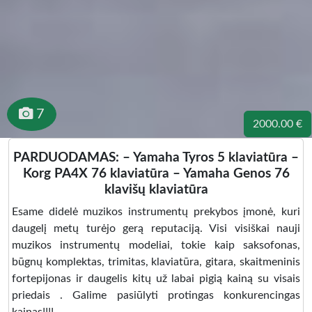
7
2000.00 €
PARDUODAMAS: – Yamaha Tyros 5 klaviatūra –
Korg PA4X 76 klaviatūra – Yamaha Genos 76
klavišų klaviatūra
Esame didelė muzikos instrumentų prekybos įmonė, kuri
daugelį metų turėjo gerą reputaciją. Visi visiškai nauji
muzikos instrumentų modeliai, tokie kaip saksofonas,
būgnų komplektas, trimitas, klaviatūra, gitara, skaitmeninis
fortepijonas ir daugelis kitų už labai pigią kainą su visais
priedais . Galime pasiūlyti protingas konkurencingas