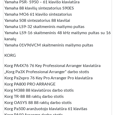
Yamaha PSR- S950 – 61 klavišo klaviatūra
Yamaha 88 klavišų sintezatorius S90ES
Yamaha MO6 61 klavišo sintezatorius
Yamaha S08 sintezatorius 88 klavišai
Yamaha LS9-32 skaitmeninis maišymo pultas
Yamaha LS9-16 skaitmeninis 48 kHz maišymo pultas su 16
kanalų
Yamaha 01V96VCM skaitmeninis maišymo pultas
KORG
Korg PA4X76 76 Key Professional Arranger klaviatūra
„Korg Pa3X Professional Arranger“ darbo stotis
Korg Pa2xpro 76 Key Pro Arranger Pro klaviatūra
Korg PA800 PRO ARRANGE
Korg M388 88 klaviatūros darbo stotis
Korg TR-88 88 raktų darbo stotis
Korg OASYS 88 88 raktų darbo stotis
Korg Pa500 aranžuotojo klaviatūra 61 klavišas