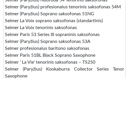
Selmer (Paryžius) Nuoroda 54 Tenorinis saksofonas
Selmer (Paryžius) profesionalus tenorinis saksofonas 54M
Selmer (Paryžius) Soprano saksofonas 51NG
Selmer La Voix soprano saksofonas (standartinis)
Selmer La Voix tenorinis saksofonas
Selmer Paris 53 Series III sopraninis saksofonas
Selmer (Paryžius) Soprano saksofonas 53A
Selmer profesionalus baritono saksofonas
Selmer Paris 51BL Black Soprano Saxophone
Selmer ' La Vie' tenorinis saksofonas – TS250
Selmer (Paryžius) Kookaburra Collector Series Tenor
Saxophone
GITARA:
Sparnas Yngwie Malmsteen
Fender American Deluxe Jazz 3 tonų
Martin 000-28 EC Erico Claptono parašas
Martin OM-21 Special Acoustic
Martin HD-28VE akustinė- elektrinė gitara