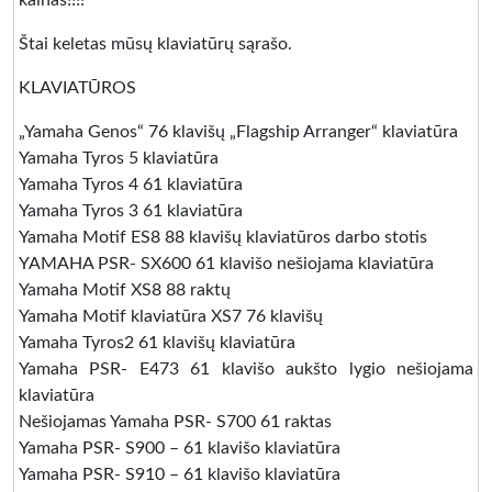
kainas!!!!
Štai keletas mūsų klaviatūrų sąrašo.
KLAVIATŪROS
„Yamaha Genos“ 76 klavišų „Flagship Arranger“ klaviatūra
Yamaha Tyros 5 klaviatūra
Yamaha Tyros 4 61 klaviatūra
Yamaha Tyros 3 61 klaviatūra
Yamaha Motif ES8 88 klavišų klaviatūros darbo stotis
YAMAHA PSR- SX600 61 klavišo nešiojama klaviatūra
Yamaha Motif XS8 88 raktų
Yamaha Motif klaviatūra XS7 76 klavišų
Yamaha Tyros2 61 klavišų klaviatūra
Yamaha PSR- E473 61 klavišo aukšto lygio nešiojama
klaviatūra
Nešiojamas Yamaha PSR- S700 61 raktas
Yamaha PSR- S900 – 61 klavišo klaviatūra
Yamaha PSR- S910 – 61 klavišo klaviatūra