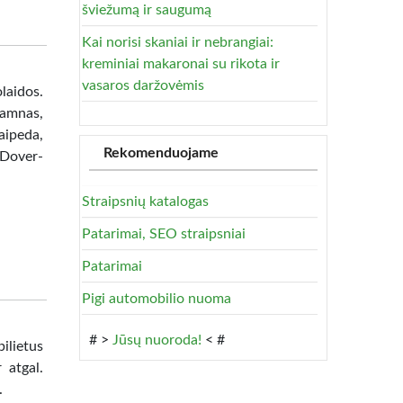
šviežumą ir saugumą
Kai norisi skaniai ir nebrangiai:
kreminiai makaronai su rikota ir
vasaros daržovėmis
laidos.
amnas,
ipeda,
Rekomenduojame
-Dover-
Straipsnių katalogas
Patarimai, SEO straipsniai
Patarimai
Pigi automobilio nuoma
# >
Jūsų nuoroda!
< #
ilietus
 atgal.
.