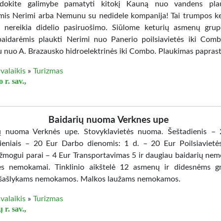
udokite galimybe pamatyti kitokį Kauną nuo vandens pla
mis Nerimi arba Nemunu su nedidele kompanija! Tai trumpos ke
 nereikia didelio pasiruošimo. Siūlome keturių asmenų grup
aidarėmis plaukti Nerimi nuo Panerio poilsiavietės iki Com
nuo A. Brazausko hidroelektrinės iki Combo. Plaukimas paprast
valaikis
»
Turizmas
r. sav.,
Baidarių nuoma Verknes upe
ų nuoma Verknės upe. Stovyklavietės nuoma. Šeštadienis –
eniais – 20 Eur Darbo dienomis: 1 d. – 20 Eur Poilsiavietė
žmogui parai – 4 Eur Transportavimas 5 ir daugiau baidarių ne
s nemokamai. Tinklinio aikštelė 12 asmenų ir didesnėms g
šašlykams nemokamos. Malkos laužams nemokamos.
valaikis
»
Turizmas
 r. sav.,