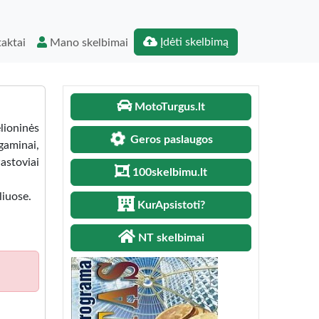
Įdėti skelbimą
aktai
Mano skelbimai
MotoTurgus.lt
elioninės
Geros paslaugos
aminai,
astoviai
100skelbimu.lt
liuose.
KurApsistoti?
NT skelbimai