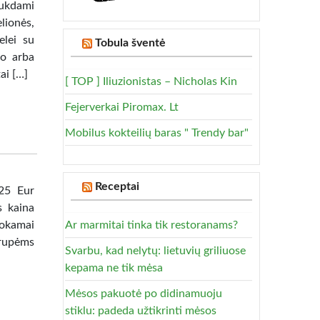
ukdami
lionės,
elei su
Tobula šventė
bo arba
ai […]
[ TOP ] Iliuzionistas – Nicholas Kin
Fejerverkai Piromax. Lt
Mobilus kokteilių baras " Trendy bar"
Receptai
 25 Eur
s kaina
mokamai
Ar marmitai tinka tik restoranams?
rupėms
Svarbu, kad nelytų: lietuvių griliuose
kepama ne tik mėsa
Mėsos pakuotė po didinamuoju
stiklu: padeda užtikrinti mėsos