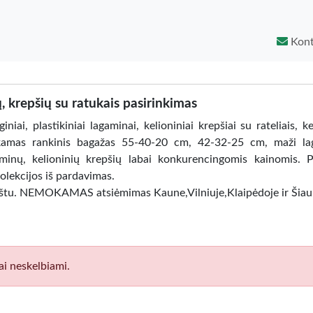
Kont
, krepšių su ratukais pasirinkimas
iniai, plastikiniai lagaminai, kelioniniai krepšiai su rateliais, k
amas rankinis bagažas 55-40-20 cm, 42-32-25 cm, maži lag
agaminų, kelioninių krepšių labai konkurencingomis kainomis. P
olekcijos iš pardavimas.
paštu. NEMOKAMAS atsiėmimas Kaune,Vilniuje,Klaipėdoje ir Šiau
ai neskelbiami.