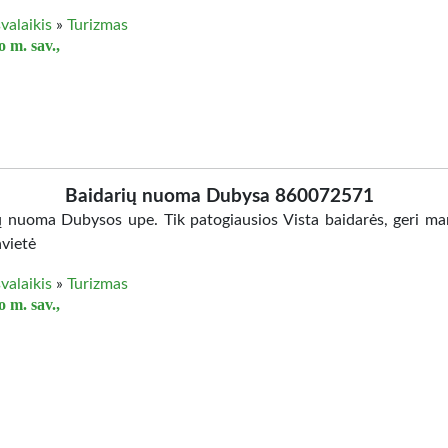
valaikis
»
Turizmas
 m. sav.,
Baidarių nuoma Dubysa 860072571
ų nuoma Dubysos upe. Tik patogiausios Vista baidarės, geri mar
avietė
valaikis
»
Turizmas
 m. sav.,