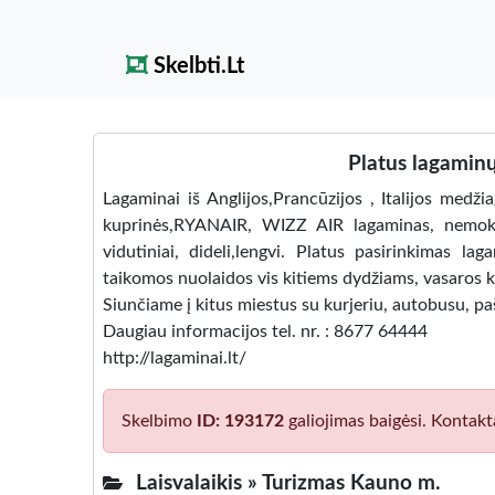
Skelbti.Lt
Platus lagaminų
Lagaminai iš Anglijos,Prancūzijos , Italijos medžiag
kuprinės,RYANAIR, WIZZ AIR lagaminas, nemok
vidutiniai, dideli,lengvi. Platus pasirinkimas l
taikomos nuolaidos vis kitiems dydžiams, vasaros k
Siunčiame į kitus miestus su kurjeriu, autobusu, 
Daugiau informacijos tel. nr. : 8677 64444
http://lagaminai.lt/
Skelbimo
ID: 193172
galiojimas baigėsi. Kontakt
Laisvalaikis »
Turizmas Kauno m.