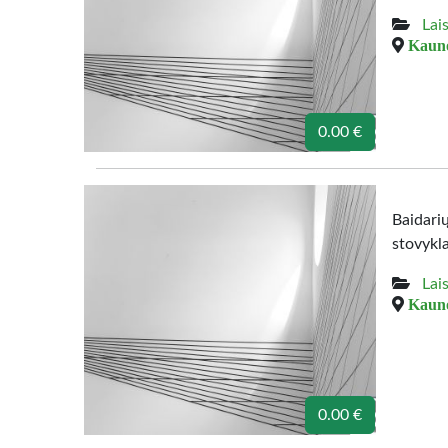
Lais
Kauno
0.00 €
Baidari
stovykl
Lais
Kauno
0.00 €