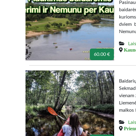
Pasina
baidarė
kurioms
dviem b
Nemunu 
Lais
Kauno 
60.00 €
Baidari
Sekmadi
vienam 
Liemenė
malkos 
Lais
Prienų