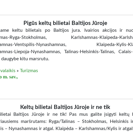
Pigūs keltų bilietai Baltijos Jūroje
jame keltu bilietais po Baltijos jura. Ivairios akcijos ir nuo
lmas-Ryga-Stokholmas, Karlshamnas-Klaipeda-Karlsh
amnas-Ventspilis-Nynashamnas, Klaipeda-Kylis-Kla
mnas-Liepoja-Nynashamnas, Talinas-Helsinkis-Talinas, Calais
r daugybe kitu marsrutu.
valaikis
»
Turizmas
 m. sav.,
Keltų bilietai Baltijos Jūroje ir ne tik
lietai Baltijos Jūroje ir ne tik! Pas mus galite įsigyti keltų b
riausiems maršrutams: Ryga/Talinas – Stokholmas, Helsinkis ir
is – Nynashamnas ir atgal. Klaipėda – Karlshamnas/Kylis ir atgal