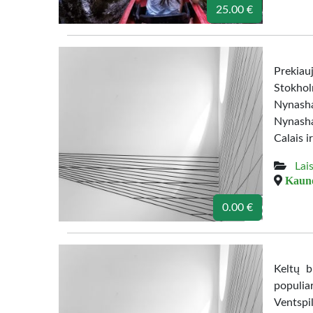
25.00 €
Prekiau
Stokho
Nynash
Nynasha
Calais i
Lais
Kauno
0.00 €
Keltų bi
populia
Ventspil