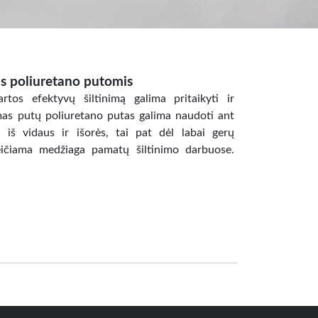
as poliuretano putomis
tos efektyvų šiltinimą galima pritaikyti ir
mas putų poliuretano putas galima naudoti ant
ų iš vidaus ir išorės, tai pat dėl labai gerų
keičiama medžiaga pamatų šiltinimo darbuose.