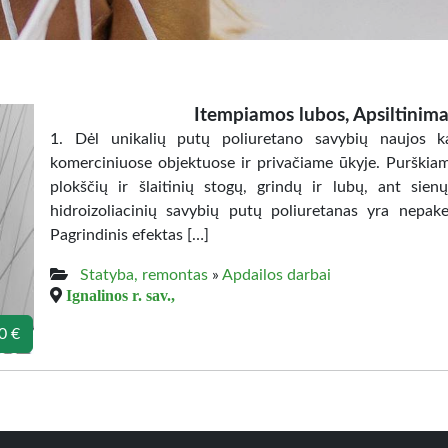
Itempiamos lubos, Apsiltinim
1. Dėl unikalių putų poliuretano savybių naujos kar
komerciniuose objektuose ir privačiame ūkyje. Purškia
plokščių ir šlaitinių stogų, grindų ir lubų, ant sien
hidroizoliacinių savybių putų poliuretanas yra nepa
Pagrindinis efektas […]
Statyba, remontas
»
Apdailos darbai
Ignalinos r. sav.,
0 €