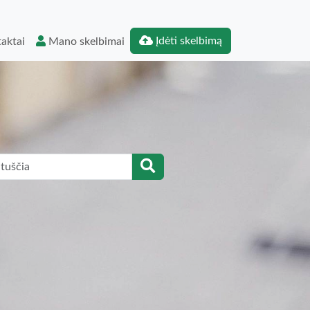
Įdėti skelbimą
aktai
Mano skelbimai