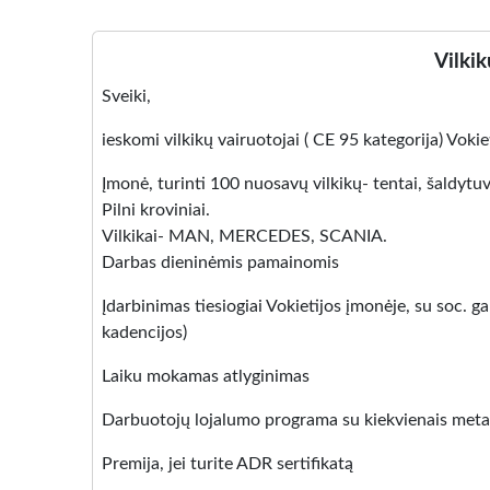
Vilkik
Sveiki,
ieskomi vilkikų vairuotojai ( CE 95 kategorija) Voki
Įmonė, turinti 100 nuosavų vilkikų- tentai, šaldytuv
Pilni kroviniai.
Vilkikai- MAN, MERCEDES, SCANIA.
Darbas dieninėmis pamainomis
Įdarbinimas tiesiogiai Vokietijos įmonėje, su soc. g
kadencijos)
Laiku mokamas atlyginimas
Darbuotojų lojalumo programa su kiekvienais metai
Premija, jei turite ADR sertifikatą