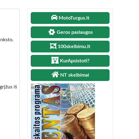
MotoTurgus.lt
Geros paslaugos
anksto.
100skelbimu.lt
KurApsistoti?
NT skelbimai
grįžus iš