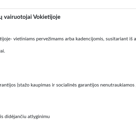
ų vairuotojai Vokietijoje
etijoje- vietiniams pervežimams arba kadencijomis, susitariant iš 
ai.
arantijos (stažo kaupimas ir socialinės garantijos nenutraukiamos 
s didėjančiu atlyginimu