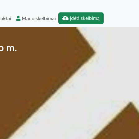
Įdėti skelbimą
aktai
Mano skelbimai
o m.