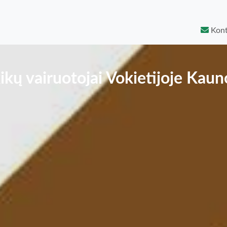
Kont
kikų vairuotojai Vokietijoje Kaun