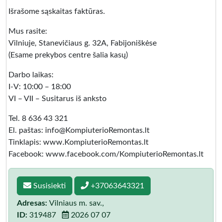
Išrašome sąskaitas faktūras.
Mus rasite:
Vilniuje, Stanevičiaus g. 32A, Fabijoniškėse
(Esame prekybos centre šalia kasų)
Darbo laikas:
I-V: 10:00 – 18:00
VI – VII – Susitarus iš anksto
Tel. 8 636 43 321
El. paštas: info@KompiuterioRemontas.lt
Tinklapis: www.KompiuterioRemontas.lt
Facebook: www.facebook.com/KompiuterioRemontas.lt
Susisiekti
+37063643321
Adresas:
Vilniaus m. sav.,
ID:
319487
2026 07 07