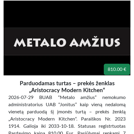
810.00 €
Parduodamas turtas – prekės ženklas
„Aristocracy Modern Kitchen“
2026-07-29 BUAB “Metalo amžius” nemokumo
administratorius UAB “Jonitus” kaip vieną nedalomą
vienetą parduodą šį įmonės turtą – prekės ženklą
„Aristocracy Modern Kitchen“. Paraiškos Nr. 2023
1914. Galioja iki 2033-10-18. Statusas registrtuotas
Pardavimo kaina 810,00 Eur. Pasiūlymai renkami 7