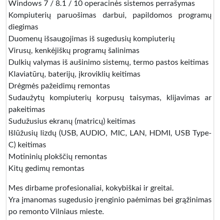
Windows 7 / 8.1 / 10 operacinės sistemos perrašymas
Kompiuterių paruošimas darbui, papildomos programų
diegimas
Duomenų išsaugojimas iš sugedusių kompiuterių
Virusų, kenkėjiškų programų šalinimas
Dulkių valymas iš aušinimo sistemų, termo pastos keitimas
Klaviatūrų, baterijų, įkroviklių keitimas
Drėgmės pažeidimų remontas
Sudaužytų kompiuterių korpusų taisymas, klijavimas ar
pakeitimas
Sudužusius ekranų (matricų) keitimas
Išlūžusių lizdų (USB, AUDIO, MIC, LAN, HDMI, USB Type-
C) keitimas
Motininių plokščių remontas
Kitų gedimų remontas
Mes dirbame profesionaliai, kokybiškai ir greitai.
Yra įmanomas sugedusio įrenginio paėmimas bei grąžinimas
po remonto Vilniaus mieste.