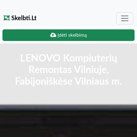
Skelbti.Lt
Įdėti skelbimą
LENOVO Kompiuterių
Remontas Vilniuje,
Fabijoniškėse Vilniaus m.