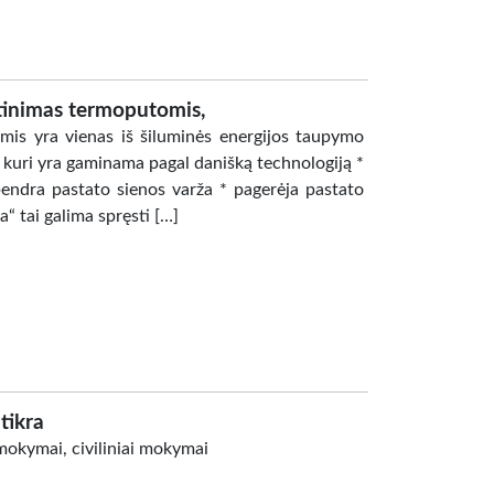
ltinimas termoputomis,
mis yra vienas iš šiluminės energijos taupymo
kuri yra gaminama pagal danišką technologiją *
endra pastato sienos varža * pagerėja pastato
a“ tai galima spręsti […]
tikra
 mokymai, civiliniai mokymai