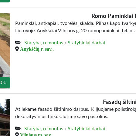
Romo Paminklai
Paminklai, antkapiai, tvorelės, skalda. Pilnas kapo tvar
Lietuvoje. Anykščiai Vilniaus g. 20 romopaminklai. tel. n
Statyba, remontas
»
Statybiniai darbai
Anykščių r. sav.,
0 €
Fasadų šiltin
Atliekame fasado šiltinimo darbus. Klijuojame polistiro
dekoratyvinius tinkus.Turime savo pastolius.
Statyba, remontas
»
Statybiniai darbai
Vilniaus m. sav.,