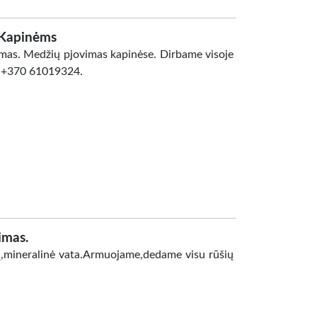
 Kapinėms
kymas. Medžių pjovimas kapinėse. Dirbame visoje
r. +370 61019324.
imas.
lą,mineralinė vata.Armuojame,dedame visu rūšių