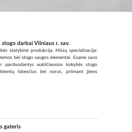
 stogo darbai Vilniaus r. sav.
ės statybinė produkcija. Mūsų specializacija:
istemos bei stogo saugos elementai. Esame savo
s ir parduodantys aukščiausios kokybės stogo
klientų lūkesčius bei norus, priimant jiems
s gateris