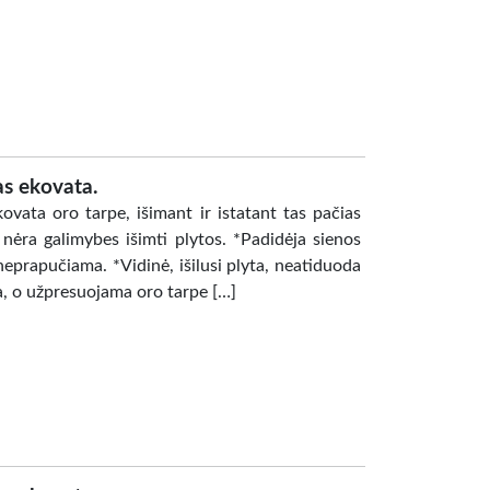
as ekovata.
ata oro tarpe, išimant ir istatant tas pačias
nėra galimybes išimti plytos. *Padidėja sienos
neprapučiama. *Vidinė, išilusi plyta, neatiduoda
a, o užpresuojama oro tarpe […]