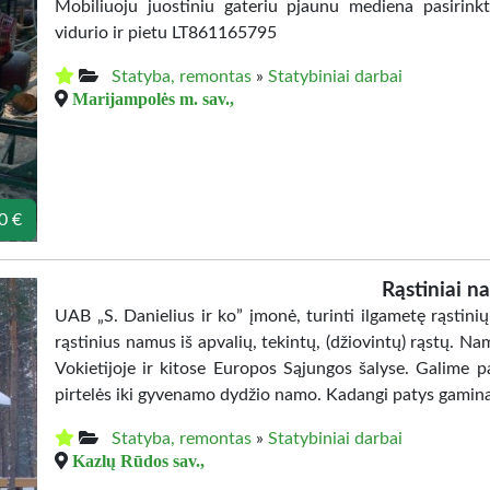
Mobiliuoju juostiniu gateriu pjaunu mediena pasirinkt
vidurio ir pietu LT861165795
Statyba, remontas
»
Statybiniai darbai
Marijampolės m. sav.,
0 €
Rąstiniai n
UAB „S. Danielius ir ko” įmonė, turinti ilgametę rąsti
rąstinius namus iš apvalių, tekintų, (džiovintų) rąstų. Na
Vokietijoje ir kitose Europos Sąjungos šalyse. Galime 
pirtelės iki gyvenamo dydžio namo. Kadangi patys gami
Statyba, remontas
»
Statybiniai darbai
Kazlų Rūdos sav.,