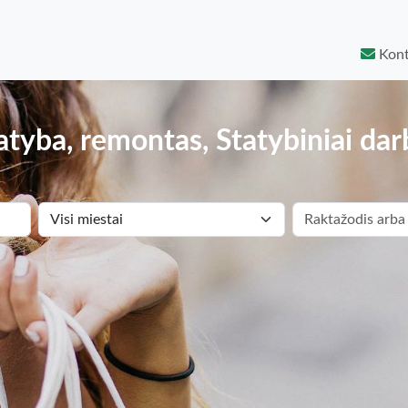
Kont
atyba, remontas, Statybiniai dar