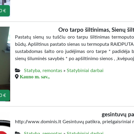
0 €
Oro tarpo šiltinimas, Sienų ši
Pastatų sienų su tuščiu oro tarpu šiltinimas termoputo
būdų. Apšiltinus pastato sienas su termoputa RAIDPUTA 
sustabdomas šalto oro judėjimas oro tarpe * padidėja b
sienų šiluminės savybės * po apšiltinimo sienos , ,kvėpuoj
Statyba, remontas
»
Statybiniai darbai
Kauno m. sav.,
0 €
gesintuvų pa
http://www.dominis.lt Gesintuvų patikra, priešgaisriniai
Statyba, remontas
»
Statybiniai darbai