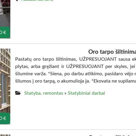
0 €
Oro tarpo šiltinim
Pastatų oro tarpo šiltinimas, UŽPRESUOJANT sausa ekov
plytas, arba gręžiant ir UŽPRESUOJANT per skyles, jei 
šilumine varža. *Siena, po darbu atlikimo, pasidaro vėjo 
šilumos į oro tarpą, o akumulioja ja. *Ekovata ne supilam
Statyba, remontas
»
Statybiniai darbai
0 €