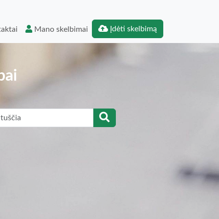
Įdėti skelbimą
aktai
Mano skelbimai
bai