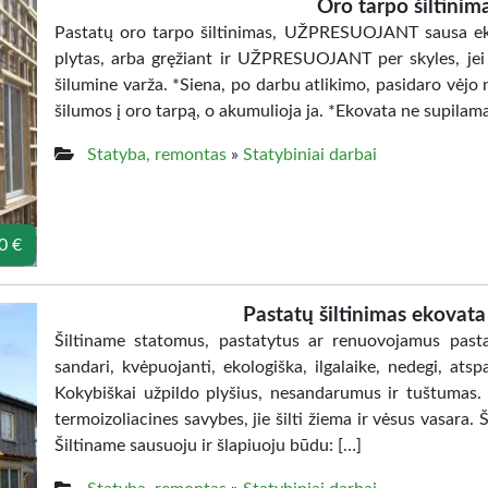
Oro tarpo šiltinim
Pastatų oro tarpo šiltinimas, UŽPRESUOJANT sausa ekov
plytas, arba gręžiant ir UŽPRESUOJANT per skyles, jei 
šilumine varža. *Siena, po darbu atlikimo, pasidaro vėjo 
šilumos į oro tarpą, o akumulioja ja. *Ekovata ne supilam
Statyba, remontas
»
Statybiniai darbai
0 €
Pastatų šiltinimas ekovat
Šiltiname statomus, pastatytus ar renuovojamus past
sandari, kvėpuojanti, ekologiška, ilgalaike, nedegi, ats
Kokybiškai užpildo plyšius, nesandarumus ir tuštumas. N
termoizoliacines savybes, jie šilti žiema ir vėsus vasara
Šiltiname sausuoju ir šlapiuoju būdu: […]