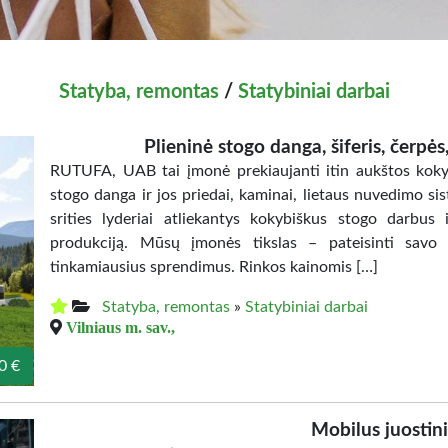
Statyba, remontas
/
Statybiniai darbai
Plieninė stogo danga, šiferis, čerpės,
RUTUFA, UAB tai įmonė prekiaujanti itin aukštos kokyb
stogo danga ir jos priedai, kaminai, lietaus nuvedimo s
srities lyderiai atliekantys kokybiškus stogo darbu
produkciją. Mūsų įmonės tikslas – pateisinti savo 
tinkamiausius sprendimus. Rinkos kainomis […]
Statyba, remontas
»
Statybiniai darbai
Vilniaus m. sav.,
0 €
Mobilus juostini