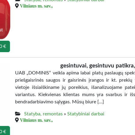
Vilniaus m. sav.,
0 €
gesintuvai, gesintuvu patikra,
UAB „DOMINIS“ veikla apima labai platų paslaugų spekt
priešgaisrinės saugos ir gaisrinės įrangos ir kt. prekių
vietoje išsiaiškiname jų poreikius, išanalizuojame pat
variantus. Kiekvienas klientas mums yra svarbus ir išsk
bendradarbiavimo sąlygas. Mūsų biure […]
Statyba, remontas
»
Statybiniai darbai
Vilniaus m. sav.,
0 €