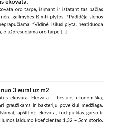
as ekovata.
ata oro tarpe, išimant ir istatant tas pačias
nėra galimybes išimti plytos. *Padidėja sienos
neprapučiama. *Vidinė, išilusi plyta, neatiduoda
a, o užpresuojama oro tarpe […]
a nuo 3 eurai uz m2
atus ekovata. Ekovata – besiule, ekonomiška,
pari graužikams ir bakteriju poveikiui medžiaga.
amai, apšiltinti ekovata, turi puikias garso ir
. Šilumos laidumo koeficientas 1,32 – 5cm storio.