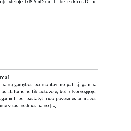
oje vietoje iki8.5mDirbu ir be elektros.Dirbu
amai
nių namų gamybos bei montavimo patirtį, gamina
mus statome ne tik Lietuvoje, bet ir Norvegijoje,
pagaminti bei pastatyti nuo pavėsinės ar mažos
name visas medines namo […]