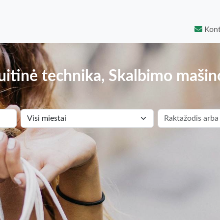
Kont
uitinė technika, Skalbimo mašin