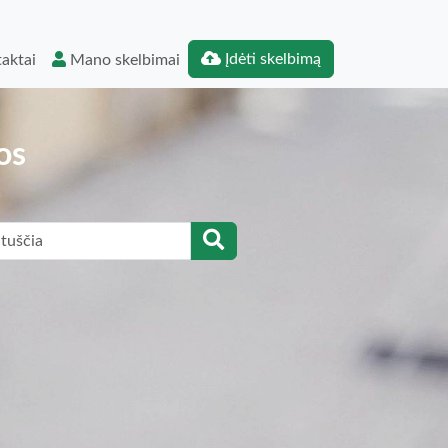
Įdėti skelbimą
aktai
Mano skelbimai
os