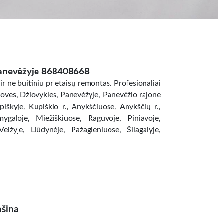
anevėžyje 868408668
ir ne buitiniu prietaisų remontas. Profesionaliai
ves, Džiovykles, Panevėžyje, Panevėžio rajone
upiškyje, Kupiškio r., Anykščiuose, Anykščių r.,
galoje, Miežiškiuose, Raguvoje, Piniavoje,
lžyje, Liūdynėje, Pažagieniuose, Šilagalyje,
šina