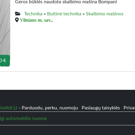
Geros būklės naudota skalbimo mašina Bompani
Technika
»
Buitinė technika
»
Skalbimo mašinos
Vilniaus m. sav.,
0 €
kelbti.Lt
- Parduodu, perku, nuomoju
Paslaugų taisyklės
Priva
igi automobilio nuoma