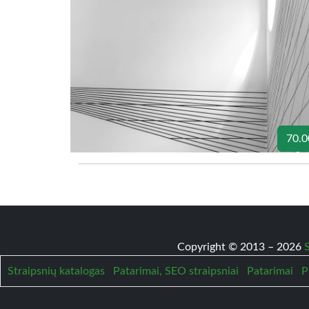
70.0
Copyright © 2013 – 2026
S
Straipsnių katalogas
Patarimai, SEO straipsniai
Patarimai
P