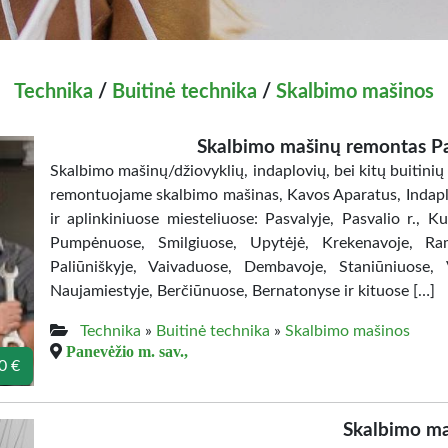
Technika
/
Buitinė technika
/
Skalbimo mašinos
Skalbimo mašinų remontas P
Skalbimo mašinų/džiovyklių, indaplovių, bei kitų buitinių 
remontuojame skalbimo mašinas, Kavos Aparatus, Indaplo
ir aplinkiniuose miesteliuose: Pasvalyje, Pasvalio r., K
Pumpėnuose, Smilgiuose, Upytėjė, Krekenavoje, Ramy
Paliūniškyje, Vaivaduose, Dembavoje, Staniūniuose, Ve
Naujamiestyje, Berčiūnuose, Bernatonyse ir kituose […]
Technika
»
Buitinė technika
»
Skalbimo mašinos
Panevėžio m. sav.,
0 €
Skalbimo ma